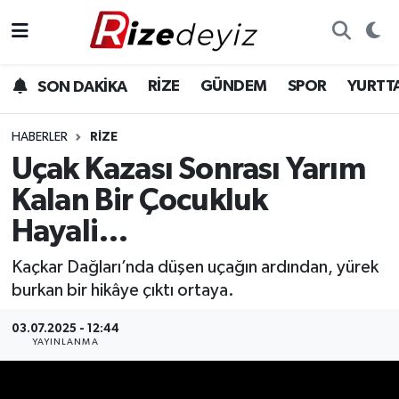
Spor
Rize Nöbetçi Eczaneler
RİZE
GÜNDEM
SPOR
YURTT
SON DAKİKA
Gündem
Rize Hava Durumu
HABERLER
RIZE
Yurttan Haberler
Rize Trafik Yoğunluk Haritası
Uçak Kazası Sonrası Yarım
Kalan Bir Çocukluk
Ekonomi
Süper Lig Puan Durumu ve Fikstür
Hayali…
Teknoloji
Tüm Manşetler
Kaçkar Dağları’nda düşen uçağın ardından, yürek
burkan bir hikâye çıktı ortaya.
Sağlık
Son Dakika Haberleri
03.07.2025 - 12:44
Haber Arşivi
YAYINLANMA