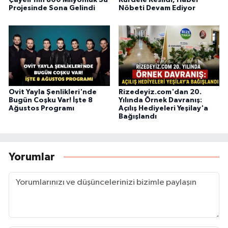
Çayeli'nin 800 Milyonluk Su
Kurdele Kesildi, Haber
Projesinde Sona Gelindi
Nöbeti Devam Ediyor
Ovit Yayla Şenlikleri'nde
Rizedeyiz.com'dan 20.
Bugün Coşku Var! İşte 8
Yılında Örnek Davranış:
Ağustos Programı
Açılış Hediyeleri Yeşilay'a
Bağışlandı
Yorumlar