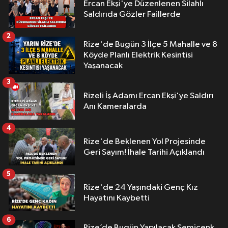
Ercan Ekşi'ye Düzenlenen Silahlı
Saldırıda Gözler Faillerde
2
Rize'de Bugün 3 İlçe 5 Mahalle ve 8
Köyde Planlı Elektrik Kesintisi
Yaşanacak
3
Rizeli İş Adamı Ercan Ekşi'ye Saldırı
Anı Kameralarda
4
Rize'de Beklenen Yol Projesinde
Geri Sayım! İhale Tarihi Açıklandı
5
Rize'de 24 Yaşındaki Genç Kız
Hayatını Kaybetti
6
Rize’de Bugün Yapılacak Semicenk