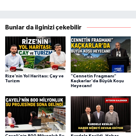
Bunlar da ilginizi çekebilir
Rize’nin Yol Haritası: Çay ve
"Cennetin Fragmanı"
Turizm
Kaçkarlar'da Büyük Koşu
Heyecanı!