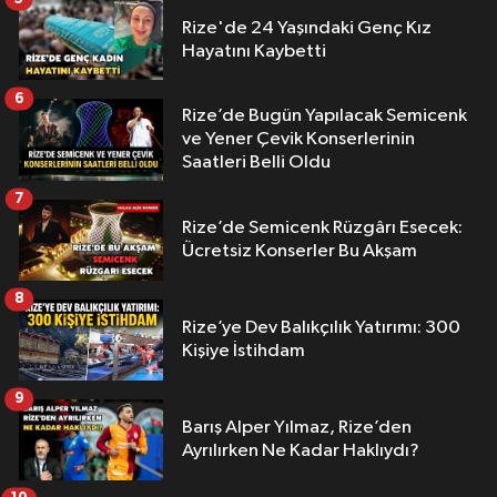
Rize'de 24 Yaşındaki Genç Kız
Hayatını Kaybetti
6
Rize’de Bugün Yapılacak Semicenk
ve Yener Çevik Konserlerinin
Saatleri Belli Oldu
7
Rize’de Semicenk Rüzgârı Esecek:
Ücretsiz Konserler Bu Akşam
8
Rize’ye Dev Balıkçılık Yatırımı: 300
Kişiye İstihdam
9
Barış Alper Yılmaz, Rize’den
Ayrılırken Ne Kadar Haklıydı?