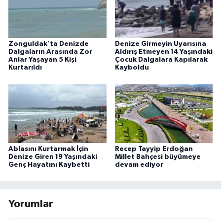
Zonguldak'ta Denizde
Denize Girmeyin Uyarısına
Dalgaların Arasında Zor
Aldırış Etmeyen 14 Yaşındaki
Anlar Yaşayan 5 Kişi
Çocuk Dalgalara Kapılarak
Kurtarıldı
Kayboldu
Ablasını Kurtarmak İçin
Recep Tayyip Erdoğan
Denize Giren 19 Yaşındaki
Millet Bahçesi büyümeye
Genç Hayatını Kaybetti
devam ediyor
Yorumlar