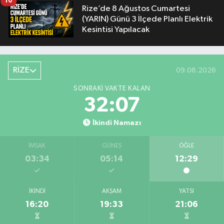
10
Rize’de 8 Ağustos Cumartesi
(YARIN) Günü 3 İlçede Planlı Elektrik
Kesintisi Yapılacak
RİZE
09.08.2026
SONRAKI VAKTE KALAN
32:06
İkindi Namazı
İMSAK
GÜNEŞ
ÖĞLE
03:34
05:14
12:29
İKINDI
AKŞAM
YATSI
16:20
19:33
21:06