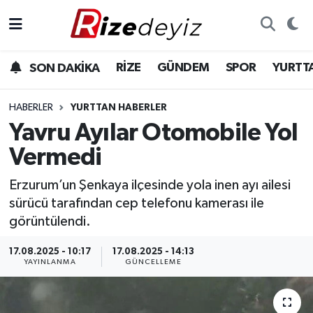
Spor
Rize Nöbetçi Eczaneler
RİZE
GÜNDEM
SPOR
YURTT
SON DAKİKA
Gündem
Rize Hava Durumu
HABERLER
YURTTAN HABERLER
Yurttan Haberler
Rize Trafik Yoğunluk Haritası
Yavru Ayılar Otomobile Yol
Vermedi
Ekonomi
Süper Lig Puan Durumu ve Fikstür
Erzurum’un Şenkaya ilçesinde yola inen ayı ailesi
Teknoloji
Tüm Manşetler
sürücü tarafından cep telefonu kamerası ile
görüntülendi.
Sağlık
Son Dakika Haberleri
17.08.2025 - 10:17
17.08.2025 - 14:13
YAYINLANMA
GÜNCELLEME
Haber Arşivi