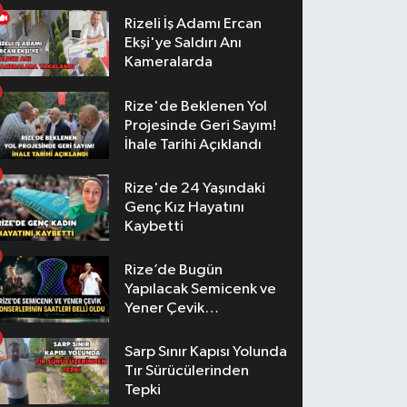
Rizeli İş Adamı Ercan
Ekşi'ye Saldırı Anı
Kameralarda
Rize'de Beklenen Yol
Projesinde Geri Sayım!
İhale Tarihi Açıklandı
Rize'de 24 Yaşındaki
Genç Kız Hayatını
Kaybetti
Rize’de Bugün
Yapılacak Semicenk ve
Yener Çevik
Konserlerinin Saatleri
Belli Oldu
Sarp Sınır Kapısı Yolunda
Tır Sürücülerinden
Tepki