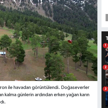
1
2
dron ile havadan görüntülendi. Doğaseverler
3
n kalma günlerin ardından erken yağan karın
dı.