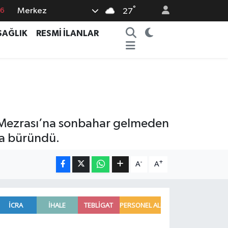
°
Merkez
76
27
16
SAĞLIK
RESMİ İLANLAR
02
07
44
4
u Mezrası’na sonbahar gelmeden
za büründü.
-
+
A
A