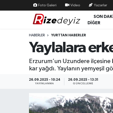
Foto Galeri
Video
Yazarlar
SON DAK
Spor
Rize Nöbetçi Eczaneler
DİĞER
Gündem
Rize Hava Durumu
HABERLER
YURTTAN HABERLER
Yaylalara erk
Yurttan Haberler
Rize Trafik Yoğunluk Haritası
Ekonomi
Süper Lig Puan Durumu ve Fikstür
Erzurum’un Uzundere ilçesine 
kar yağdı. Yaylanın yemyeşil gö
Teknoloji
Tüm Manşetler
26.09.2025 - 10:24
26.09.2025 - 13:31
Sağlık
Son Dakika Haberleri
YAYINLANMA
GÜNCELLEME
Haber Arşivi