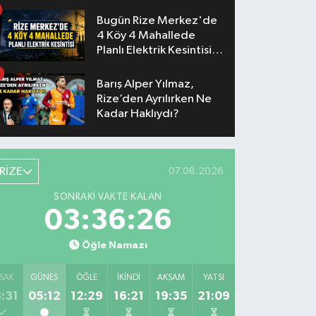
Bugün Rize Merkez'de
4 Köy 4 Mahallede
Planlı Elektrik Kesintisi
Yaşanacak
Barış Alper Yılmaz,
Rize’den Ayrılırken Ne
Kadar Haklıydı?
RİZE
07.08.2026
SONRAKI VAKTE KALAN
03:36:25
Öğle Namazı
SAK
GÜNEŞ
ÖĞLE
İKINDI
AKŞAM
YATSI
:31
05:12
12:29
16:21
19:35
21:09