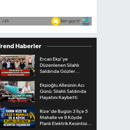
Trend Haberler
Ercan Ekşi'ye
Düzenlenen Silahlı
Saldırıda Gözler
Faillerde
Ekşioğlu Aİlesinin Acı
Günü: Silahlı Saldırıda
Hayatını Kaybetti
Rize'de Bugün 3 İlçe 5
Mahalle ve 8 Köyde
Planlı Elektrik Kesintisi
Yaşanacak