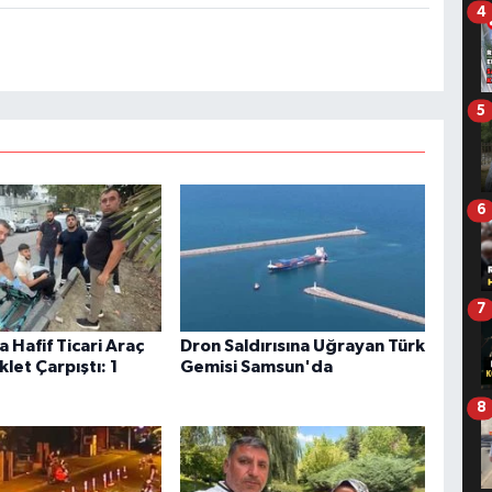
4
5
6
7
 Hafif Ticari Araç
Dron Saldırısına Uğrayan Türk
klet Çarpıştı: 1
Gemisi Samsun'da
8