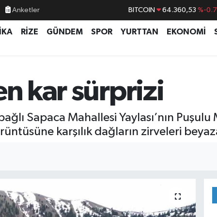
Anketler
BITCOIN
64.360,53
%-0.
DOLAR
47,7143
%0.
İKA
RİZE
GÜNDEM
SPOR
YURTTAN
EKONOMİ
EURO
55,0317
%-0.
STERLİN
64,2463
%0.
GRAM ALTIN
6574.81
%1.
en kar sürprizi
BİST100
13.887
%6
bağlı Sapaca Mahallesi Yaylası’nın Puşul
rüntüsüne karşılık dağların zirveleri beya