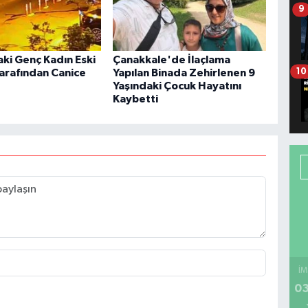
9
aki Genç Kadın Eski
Çanakkale'de İlaçlama
10
Tarafından Canice
Yapılan Binada Zehirlenen 9
Yaşındaki Çocuk Hayatını
Kaybetti
İM
03