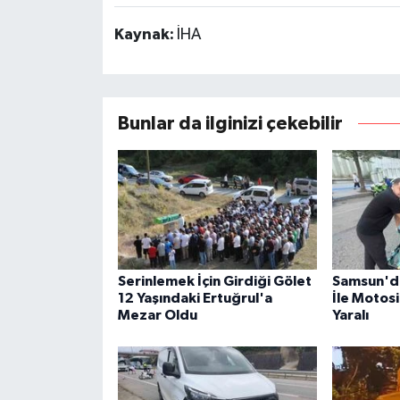
Kaynak:
İHA
Bunlar da ilginizi çekebilir
Serinlemek İçin Girdiği Gölet
Samsun'da
12 Yaşındaki Ertuğrul'a
İle Motosi
Mezar Oldu
Yaralı