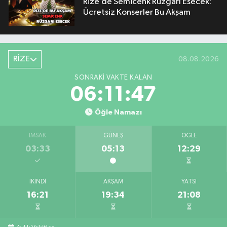
Rize’de Semicenk Rüzgârı Esecek:
Ücretsiz Konserler Bu Akşam
RİZE
08.08.2026
SONRAKI VAKTE KALAN
06:11:46
Öğle Namazı
İMSAK
GÜNEŞ
ÖĞLE
03:33
05:13
12:29
İKINDI
AKŞAM
YATSI
16:21
19:34
21:08