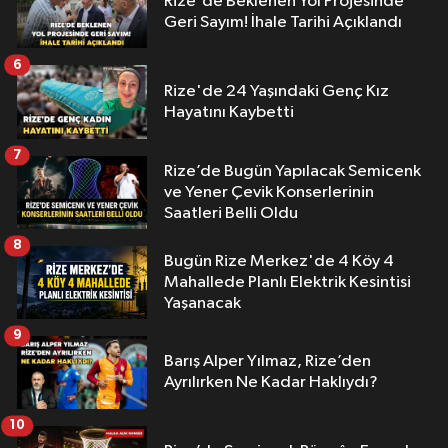
Rize'de Beklenen Yol Projesinde
Geri Sayım! İhale Tarihi Açıklandı
6
Rize'de 24 Yaşındaki Genç Kız
Hayatını Kaybetti
7
Rize’de Bugün Yapılacak Semicenk
ve Yener Çevik Konserlerinin
Saatleri Belli Oldu
8
Bugün Rize Merkez'de 4 Köy 4
Mahallede Planlı Elektrik Kesintisi
Yaşanacak
9
Barış Alper Yılmaz, Rize’den
Ayrılırken Ne Kadar Haklıydı?
10