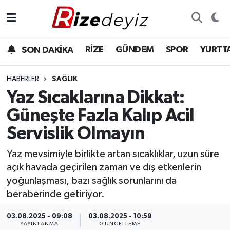
Spor
Rize Nöbetçi Eczaneler
RİZE
GÜNDEM
SPOR
YURTT
SON DAKİKA
Gündem
Rize Hava Durumu
HABERLER
SAĞLIK
Yurttan Haberler
Rize Trafik Yoğunluk Haritası
Yaz Sıcaklarına Dikkat:
Güneşte Fazla Kalıp Acil
Ekonomi
Süper Lig Puan Durumu ve Fikstür
Servislik Olmayın
Teknoloji
Tüm Manşetler
Yaz mevsimiyle birlikte artan sıcaklıklar, uzun süre
açık havada geçirilen zaman ve dış etkenlerin
Sağlık
Son Dakika Haberleri
yoğunlaşması, bazı sağlık sorunlarını da
beraberinde getiriyor.
Haber Arşivi
03.08.2025 - 09:08
03.08.2025 - 10:59
YAYINLANMA
GÜNCELLEME