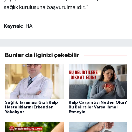
sağlık kuruluşuna başvurulmalıdır."
Kaynak:
İHA
Bunlar da ilginizi çekebilir
Sağlık Taraması Gizli Kalp
Kalp Çarpıntısı Neden Olur?
Hastalıklarını Erkenden
Bu Belirtiler Varsa İhmal
Yakalıyor
Etmeyin