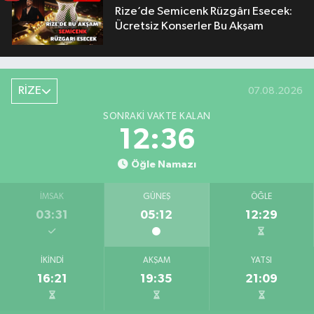
Rize’de Semicenk Rüzgârı Esecek:
Ücretsiz Konserler Bu Akşam
RİZE
07.08.2026
SONRAKI VAKTE KALAN
12:35
Öğle Namazı
İMSAK
GÜNEŞ
ÖĞLE
03:31
05:12
12:29
İKINDI
AKŞAM
YATSI
16:21
19:35
21:09