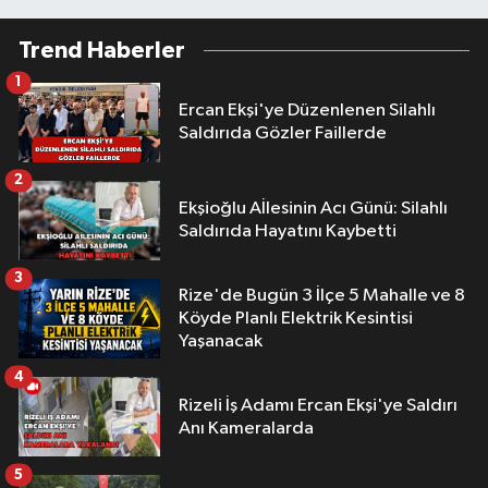
Trend Haberler
1
Ercan Ekşi'ye Düzenlenen Silahlı
Saldırıda Gözler Faillerde
2
Ekşioğlu Aİlesinin Acı Günü: Silahlı
Saldırıda Hayatını Kaybetti
3
Rize'de Bugün 3 İlçe 5 Mahalle ve 8
Köyde Planlı Elektrik Kesintisi
Yaşanacak
4
Rizeli İş Adamı Ercan Ekşi'ye Saldırı
Anı Kameralarda
5