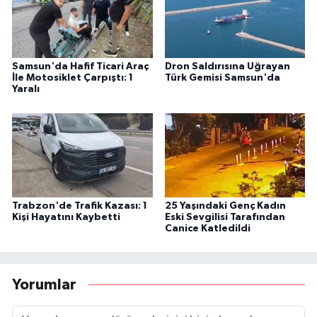
Samsun'da Hafif Ticari Araç
Dron Saldırısına Uğrayan
İle Motosiklet Çarpıştı: 1
Türk Gemisi Samsun'da
Yaralı
Trabzon'de Trafik Kazası: 1
25 Yaşındaki Genç Kadın
Kişi Hayatını Kaybetti
Eski Sevgilisi Tarafından
Canice Katledildi
Yorumlar