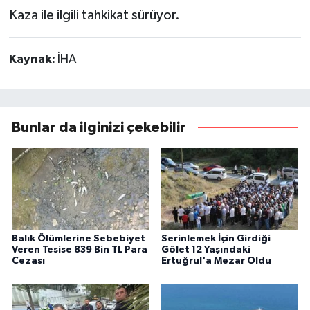
Kaza ile ilgili tahkikat sürüyor.
Kaynak:
İHA
Bunlar da ilginizi çekebilir
Balık Ölümlerine Sebebiyet
Serinlemek İçin Girdiği
Veren Tesise 839 Bin TL Para
Gölet 12 Yaşındaki
Cezası
Ertuğrul'a Mezar Oldu