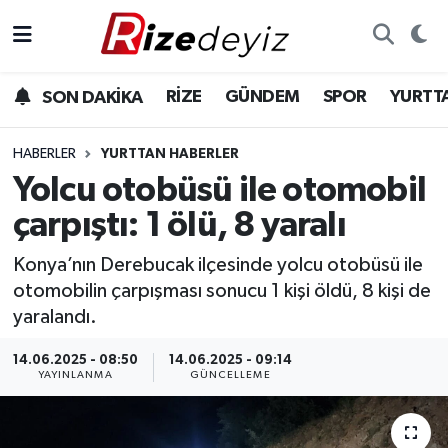
Spor
Rize Nöbetçi Eczaneler
RİZE
GÜNDEM
SPOR
YURTT
SON DAKİKA
Gündem
Rize Hava Durumu
HABERLER
YURTTAN HABERLER
Yurttan Haberler
Rize Trafik Yoğunluk Haritası
Yolcu otobüsü ile otomobil
çarpıştı: 1 ölü, 8 yaralı
Ekonomi
Süper Lig Puan Durumu ve Fikstür
Konya’nın Derebucak ilçesinde yolcu otobüsü ile
Teknoloji
Tüm Manşetler
otomobilin çarpışması sonucu 1 kişi öldü, 8 kişi de
yaralandı.
Sağlık
Son Dakika Haberleri
14.06.2025 - 08:50
14.06.2025 - 09:14
YAYINLANMA
GÜNCELLEME
Haber Arşivi