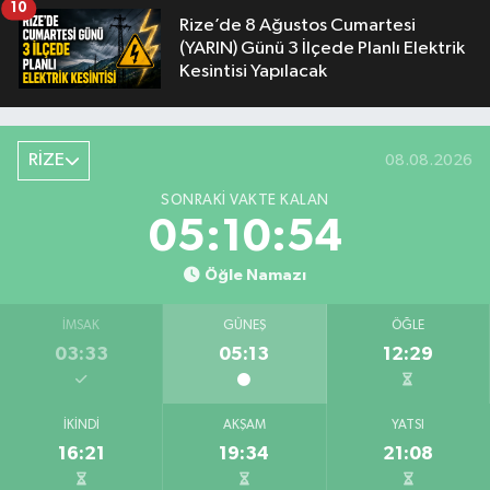
10
Rize’de 8 Ağustos Cumartesi
(YARIN) Günü 3 İlçede Planlı Elektrik
Kesintisi Yapılacak
RİZE
08.08.2026
SONRAKI VAKTE KALAN
05:10:53
Öğle Namazı
İMSAK
GÜNEŞ
ÖĞLE
03:33
05:13
12:29
İKINDI
AKŞAM
YATSI
16:21
19:34
21:08