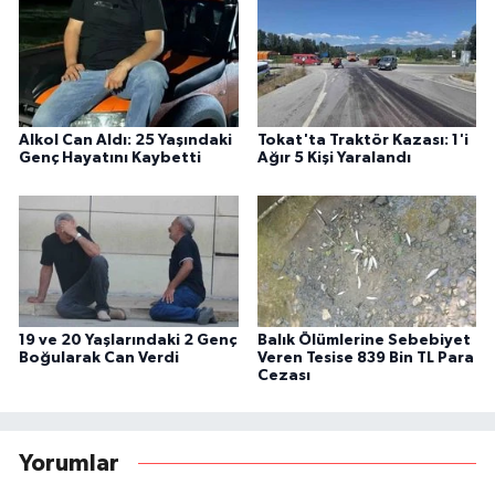
Alkol Can Aldı: 25 Yaşındaki
Tokat'ta Traktör Kazası: 1'i
Genç Hayatını Kaybetti
Ağır 5 Kişi Yaralandı
19 ve 20 Yaşlarındaki 2 Genç
Balık Ölümlerine Sebebiyet
Boğularak Can Verdi
Veren Tesise 839 Bin TL Para
Cezası
Yorumlar