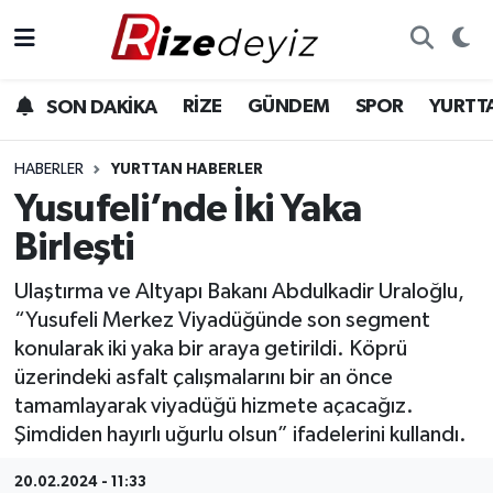
Spor
Rize Nöbetçi Eczaneler
RİZE
GÜNDEM
SPOR
YURTT
SON DAKİKA
Gündem
Rize Hava Durumu
HABERLER
YURTTAN HABERLER
Yurttan Haberler
Rize Trafik Yoğunluk Haritası
Yusufeli’nde İki Yaka
Birleşti
Ekonomi
Süper Lig Puan Durumu ve Fikstür
Ulaştırma ve Altyapı Bakanı Abdulkadir Uraloğlu,
Teknoloji
Tüm Manşetler
“Yusufeli Merkez Viyadüğünde son segment
konularak iki yaka bir araya getirildi. Köprü
Sağlık
Son Dakika Haberleri
üzerindeki asfalt çalışmalarını bir an önce
tamamlayarak viyadüğü hizmete açacağız.
Haber Arşivi
Şimdiden hayırlı uğurlu olsun” ifadelerini kullandı.
20.02.2024 - 11:33