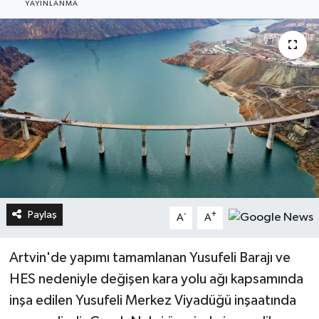
YAYINLANMA
Paylaş
-
+
A
A
Artvin'de yapımı tamamlanan Yusufeli Barajı ve
HES nedeniyle değişen kara yolu ağı kapsamında
inşa edilen Yusufeli Merkez Viyadüğü inşaatında