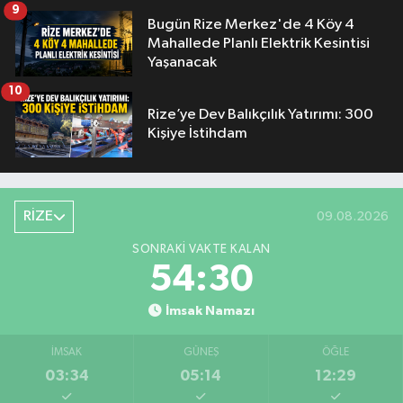
9
Bugün Rize Merkez'de 4 Köy 4
Mahallede Planlı Elektrik Kesintisi
Yaşanacak
10
Rize’ye Dev Balıkçılık Yatırımı: 300
Kişiye İstihdam
RİZE
09.08.2026
SONRAKI VAKTE KALAN
54:29
İmsak Namazı
İMSAK
GÜNEŞ
ÖĞLE
03:34
05:14
12:29