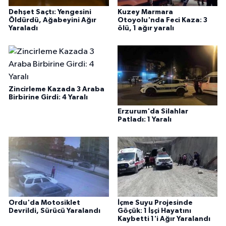
Dehşet Saçtı: Yengesini
Kuzey Marmara
Öldürdü, Ağabeyini Ağır
Otoyolu'nda Feci Kaza: 3
Yaraladı
ölü, 1 ağır yaralı
Zincirleme Kazada 3 Araba
Birbirine Girdi: 4 Yaralı
Erzurum'da Silahlar
Patladı: 1 Yaralı
Ordu'da Motosiklet
İçme Suyu Projesinde
Devrildi, Sürücü Yaralandı
Göçük: 1 İşçi Hayatını
Kaybetti 1'i Ağır Yaralandı