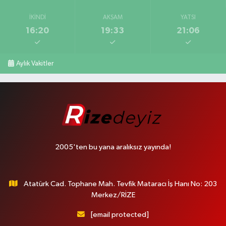
İKINDI
AKŞAM
YATSI
16:20
19:33
21:06
Aylık Vakitler
2005'ten bu yana aralıksız yayında!
Atatürk Cad. Tophane Mah. Tevfik Mataracı İş Hanı No: 203
Merkez/RİZE
[email protected]