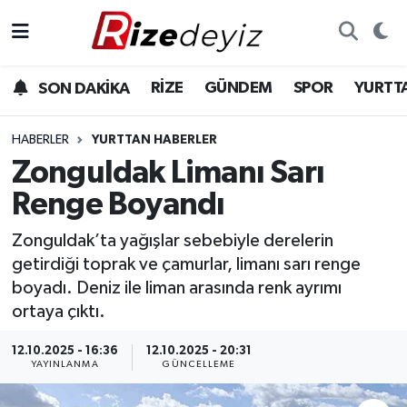
Spor
Rize Nöbetçi Eczaneler
RİZE
GÜNDEM
SPOR
YURTT
SON DAKİKA
Gündem
Rize Hava Durumu
HABERLER
YURTTAN HABERLER
Yurttan Haberler
Rize Trafik Yoğunluk Haritası
Zonguldak Limanı Sarı
Renge Boyandı
Ekonomi
Süper Lig Puan Durumu ve Fikstür
Zonguldak’ta yağışlar sebebiyle derelerin
Teknoloji
Tüm Manşetler
getirdiği toprak ve çamurlar, limanı sarı renge
boyadı. Deniz ile liman arasında renk ayrımı
Sağlık
Son Dakika Haberleri
ortaya çıktı.
Haber Arşivi
12.10.2025 - 16:36
12.10.2025 - 20:31
YAYINLANMA
GÜNCELLEME