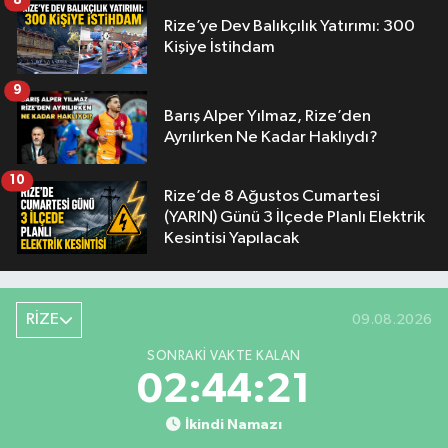
8
Rize’ye Dev Balıkçılık Yatırımı: 300
Kişiye İstihdam
9
Barış Alper Yılmaz, Rize’den
Ayrılırken Ne Kadar Haklıydı?
10
Rize’de 8 Ağustos Cumartesi
(YARIN) Günü 3 İlçede Planlı Elektrik
Kesintisi Yapılacak
RİZE
09.08.2026
SONRAKI VAKTE KALAN
02:44:20
İkindi Namazı