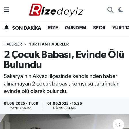
Spor
Rize Nöbetçi Eczaneler
RİZE
GÜNDEM
SPOR
YURTT
SON DAKİKA
Gündem
Rize Hava Durumu
HABERLER
YURTTAN HABERLER
Yurttan Haberler
Rize Trafik Yoğunluk Haritası
2 Çocuk Babası, Evinde Ölü
Bulundu
Ekonomi
Süper Lig Puan Durumu ve Fikstür
Sakarya’nın Akyazı ilçesinde kendisinden haber
Teknoloji
Tüm Manşetler
alınamayan 2 çocuk babası, komşusu tarafından
evinde ölü olarak bulundu.
Sağlık
Son Dakika Haberleri
01.06.2025 - 11:09
01.06.2025 - 15:36
YAYINLANMA
GÜNCELLEME
Haber Arşivi