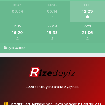
İMSAK
GÜNEŞ
ÖĞLE
03:34
05:14
12:29
İKINDI
AKŞAM
YATSI
16:20
19:33
21:06
Aylık Vakitler
2005'ten bu yana aralıksız yayında!
Atatürk Cad. Tophane Mah. Tevfik Mataracı İş Hanı No: 203