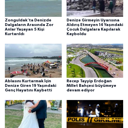
Zonguldak'ta Denizde
Denize Girmeyin Uyarısına
Dalgaların Arasında Zor
Aldırış Etmeyen 14 Yaşındaki
Anlar Yaşayan 5 Kişi
Çocuk Dalgalara Kapılarak
Kurtarıldı
Kayboldu
Ablasını Kurtarmak İçin
Recep Tayyip Erdoğan
Denize Giren 19 Yaşındaki
Millet Bahçesi büyümeye
Genç Hayatını Kaybetti
devam ediyor