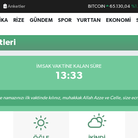
Anketler
BITCOIN
65.130,04
%1
DOLAR
47,7106
%0.
İKA
RİZE
GÜNDEM
SPOR
YURTTAN
EKONOMİ
EURO
55,1652
%0.
STERLİN
64,4046
%0.
leri
GRAM ALTIN
6648.99
%2.
BİST100
13.773
%-
İMSAK VAKTINE KALAN SÜRE
13:33
 namazınızı ilk vaktinde kılınız, muhakkak Allah Azze ve Celle, size ecriniz