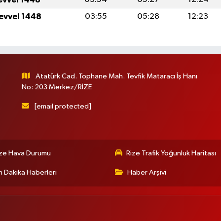
levvel 1448
03:55
05:28
12:23
Atatürk Cad. Tophane Mah. Tevfik Mataracı İş Hanı
No: 203 Merkez/RİZE
[email protected]
ize Hava Durumu
Rize Trafik Yoğunluk Haritası
 Dakika Haberleri
Haber Arşivi