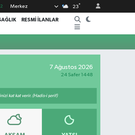
°
Merkez
.2
23
17
SAĞLIK
RESMİ İLANLAR
27
35
59
19
7 Ağustos 2026
24 Safer 1448
i kat kat verir. (Hadis-i şerif)