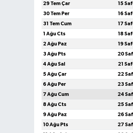
29 Tem Çar
15 Sa
30 Tem Per
16 Sa
31 Tem Cum
17 Sa
1 Ağu Cts
18 Sa
2 Ağu Paz
19 Sa
3 Ağu Pts
20 Saf
4 Ağu Sal
21 Sa
5 Ağu Çar
22 Saf
6 Ağu Per
23 Saf
7 Ağu Cum
24 Saf
8 Ağu Cts
25 Saf
9 Ağu Paz
26 Saf
10 Ağu Pts
27 Saf