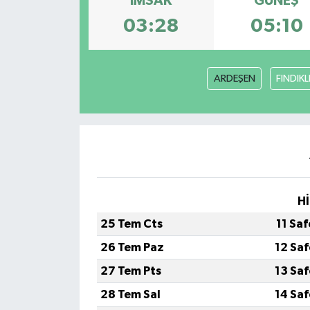
İMSAK
GÜNEŞ
03:28
05:10
ARDEŞEN
FINDIKL
Hİ
25 Tem Cts
11 Sa
26 Tem Paz
12 Sa
27 Tem Pts
13 Sa
28 Tem Sal
14 Sa