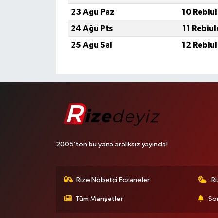
23 Ağu Paz
10 Rebiu
24 Ağu Pts
11 Rebiu
25 Ağu Sal
12 Rebiu
2005'ten bu yana aralıksız yayında!
Rize Nöbetçi Eczaneler
R
Tüm Manşetler
Son