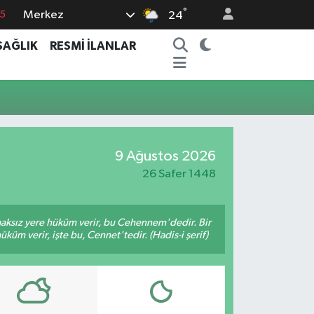
°
Merkez
15
24
8
SAĞLIK
RESMİ İLANLAR
2
8
0
4
9 Ağustos 2026
26 Safer 1448
 haksız yere hüküm verir, bu Cehennem'dedir. Bir
küm verir, işte bu, Cennet'tedir. (Hadis-i şerif)