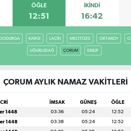
ÖĞLE
İKINDI
12:51
16:42
DODURGA
KARGI
LAÇİN
MECİTÖZÜ
ORTAKÖY
O
UĞURLUDAĞ
ÇORUM
İSKİLİP
ÇORUM AYLIK NAMAZ VAKITLERI
İCRİ
İMSAK
GÜNEŞ
ÖĞLE
fer 1448
03:36
05:24
12:52
fer 1448
03:38
05:24
12:52