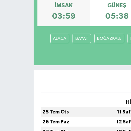
İMSAK
GÜNEŞ
03:59
05:38
ALACA
BAYAT
BOĞAZKALE
H
25 Tem Cts
11 Sa
26 Tem Paz
12 Sa