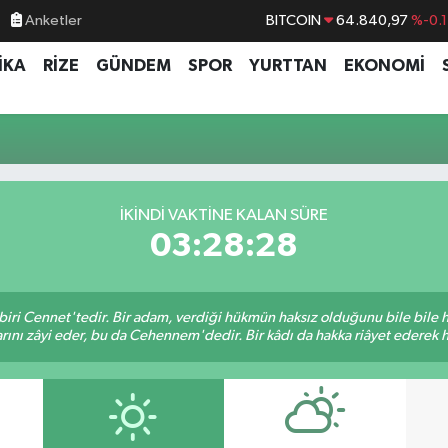
Anketler
BITCOIN
64.840,97
%-0.
DOLAR
47,7436
%0.1
İKA
RİZE
GÜNDEM
SPOR
YURTTAN
EKONOMİ
EURO
55,2510
%0.3
STERLİN
64,4811
%0.3
GRAM ALTIN
6660.55
%
BİST100
13.779
%-1
İKINDI VAKTINE KALAN SÜRE
03:28:28
biri Cennet'tedir. Bir adam, verdiği hükmün haksız olduğunu bile bile
rını zâyi eder, bu da Cehennem'dedir. Bir kâdı da hakka riâyet ederek hü