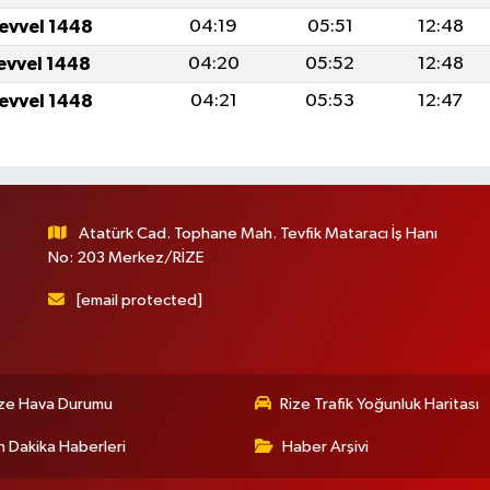
levvel 1448
04:19
05:51
12:48
levvel 1448
04:20
05:52
12:48
levvel 1448
04:21
05:53
12:47
Atatürk Cad. Tophane Mah. Tevfik Mataracı İş Hanı
No: 203 Merkez/RİZE
[email protected]
ize Hava Durumu
Rize Trafik Yoğunluk Haritası
 Dakika Haberleri
Haber Arşivi