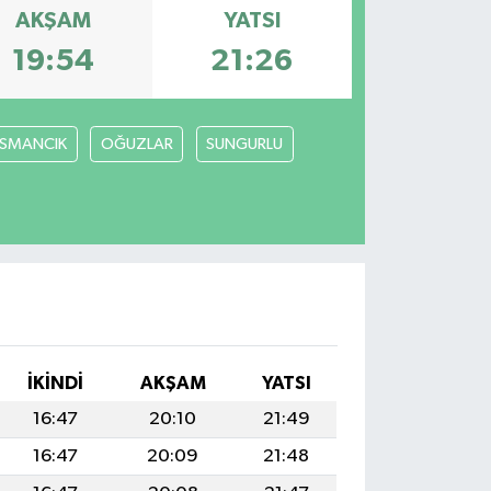
AKŞAM
YATSI
19:54
21:26
SMANCIK
OĞUZLAR
SUNGURLU
İKINDI
AKŞAM
YATSI
16:47
20:10
21:49
16:47
20:09
21:48