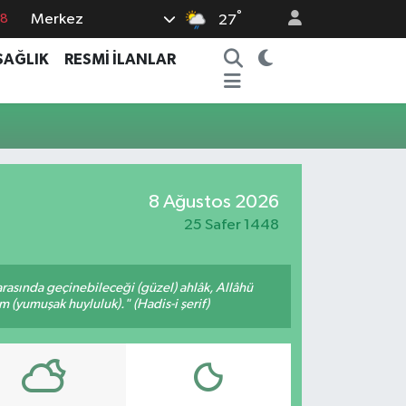
°
Merkez
18
27
18
SAĞLIK
RESMİ İLANLAR
32
38
03
14
8 Ağustos 2026
25 Safer 1448
arasında geçinebileceği (güzel) ahlâk, Allâhü
m (yumuşak huyluluk)." (Hadis-i şerif)