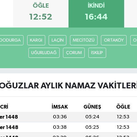
ÖĞLE
İKINDI
12:52
16:44
DODURGA
KARGI
LAÇİN
MECİTÖZÜ
ORTAKÖY
O
UĞURLUDAĞ
ÇORUM
İSKİLİP
OĞUZLAR AYLIK NAMAZ VAKITLER
İCRİ
İMSAK
GÜNEŞ
ÖĞLE
fer 1448
03:36
05:24
12:53
fer 1448
03:38
05:25
12:53