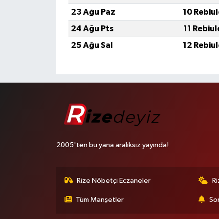
23 Ağu Paz
10 Rebiu
24 Ağu Pts
11 Rebiu
25 Ağu Sal
12 Rebiu
2005'ten bu yana aralıksız yayında!
Rize Nöbetçi Eczaneler
R
Tüm Manşetler
Son