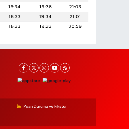
16:34
19:36
21:03
16:33
19:34
21:01
16:33
19:33
20:59
Puan Durumu ve Fikstür