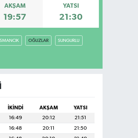
AKŞAM
YATSI
19:57
21:30
SMANCIK
OĞUZLAR
SUNGURLU
I
İKINDI
AKŞAM
YATSI
16:49
20:12
21:51
16:48
20:11
21:50