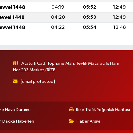
levvel 1448
04:19
05:52
12:49
levvel 1448
04:20
05:53
12:49
levvel 1448
04:22
05:54
12:48
Atatürk Cad. Tophane Mah. Tevfik Mataracı İş Hanı
No: 203 Merkez/RİZE
[email protected]
ize Hava Durumu
Rize Trafik Yoğunluk Haritası
 Dakika Haberleri
Haber Arşivi