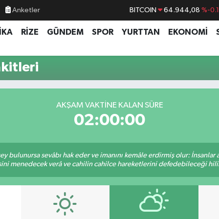
Anketler
BITCOIN
64.944,08
%-0.
DOLAR
47,7436
%0.
İKA
RİZE
GÜNDEM
SPOR
YURTTAN
EKONOMİ
EURO
55,2510
%0.
STERLİN
64,4811
%0.
itleri
GRAM ALTIN
6660.55
%0.
BİST100
13.779
%-
AKŞAM VAKTINE KALAN SÜRE
02:00:00
 şey bulunursa sevâbı hak eder ve imanını kemâle erdirmiş olur: İnsanlar 
ini menedecek verâ ve cahilin cahilce hareketlerini defedebileceği hili