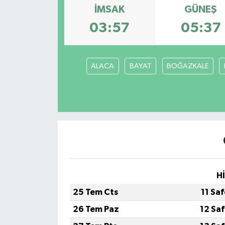
İMSAK
GÜNEŞ
03:57
05:37
ALACA
BAYAT
BOĞAZKALE
H
25 Tem Cts
11 Sa
26 Tem Paz
12 Sa