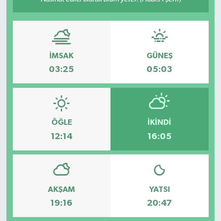
İMSAK
GÜNEŞ
03:25
05:03
ÖĞLE
İKINDI
12:14
16:05
AKŞAM
YATSI
19:16
20:47