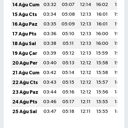
14 Ağu Cum
03:32
05:07
12:14
16:02
19:10
15 Ağu Cts
03:34
05:08
12:13
16:01
19:09
16 Ağu Paz
03:35
05:09
12:13
16:01
19:07
17 Ağu Pts
03:36
05:10
12:13
16:00
19:06
18 Ağu Sal
03:38
05:11
12:13
16:00
19:05
19 Ağu Çar
03:39
05:12
12:13
15:59
19:03
20 Ağu Per
03:40
05:13
12:12
15:58
19:02
21 Ağu Cum
03:42
05:14
12:12
15:58
19:00
22 Ağu Cts
03:43
05:15
12:12
15:57
18:59
23 Ağu Paz
03:44
05:16
12:12
15:56
18:57
24 Ağu Pts
03:46
05:17
12:11
15:55
18:56
25 Ağu Sal
03:47
05:18
12:11
15:55
18:54