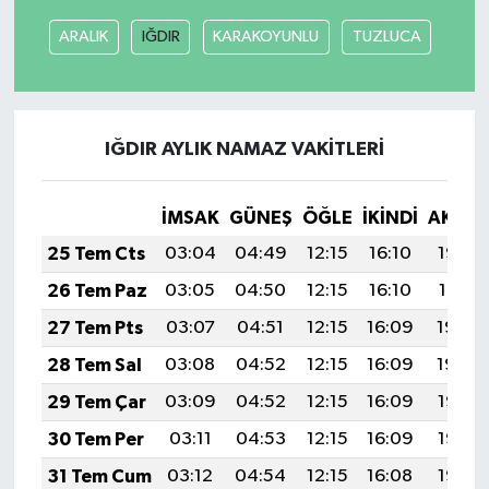
ARALIK
IĞDIR
KARAKOYUNLU
TUZLUCA
IĞDIR AYLIK NAMAZ VAKITLERI
İMSAK
GÜNEŞ
ÖĞLE
İKINDI
AKŞA
25 Tem Cts
03:04
04:49
12:15
16:10
19:32
26 Tem Paz
03:05
04:50
12:15
16:10
19:31
27 Tem Pts
03:07
04:51
12:15
16:09
19:30
28 Tem Sal
03:08
04:52
12:15
16:09
19:29
29 Tem Çar
03:09
04:52
12:15
16:09
19:28
30 Tem Per
03:11
04:53
12:15
16:09
19:27
31 Tem Cum
03:12
04:54
12:15
16:08
19:26