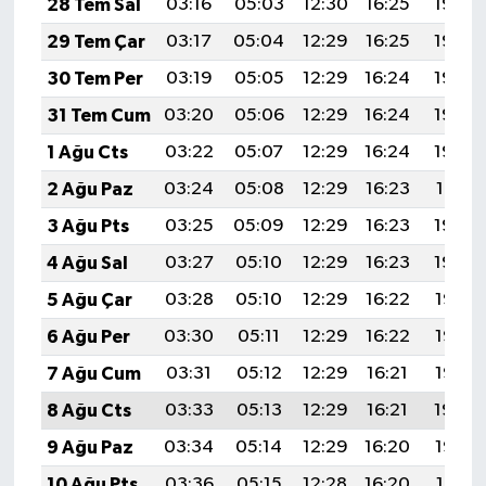
28 Tem Sal
03:16
05:03
12:30
16:25
19:46
29 Tem Çar
03:17
05:04
12:29
16:25
19:45
30 Tem Per
03:19
05:05
12:29
16:24
19:44
31 Tem Cum
03:20
05:06
12:29
16:24
19:43
1 Ağu Cts
03:22
05:07
12:29
16:24
19:42
2 Ağu Paz
03:24
05:08
12:29
16:23
19:41
3 Ağu Pts
03:25
05:09
12:29
16:23
19:40
4 Ağu Sal
03:27
05:10
12:29
16:23
19:39
5 Ağu Çar
03:28
05:10
12:29
16:22
19:38
6 Ağu Per
03:30
05:11
12:29
16:22
19:36
7 Ağu Cum
03:31
05:12
12:29
16:21
19:35
8 Ağu Cts
03:33
05:13
12:29
16:21
19:34
9 Ağu Paz
03:34
05:14
12:29
16:20
19:33
10 Ağu Pts
03:36
05:15
12:28
16:20
19:31