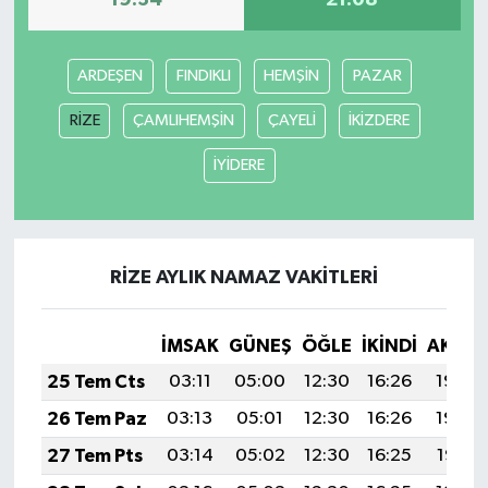
19:34
21:08
ARDEŞEN
FINDIKLI
HEMŞİN
PAZAR
RİZE
ÇAMLIHEMŞİN
ÇAYELİ
İKİZDERE
İYİDERE
RİZE AYLIK NAMAZ VAKITLERI
İMSAK
GÜNEŞ
ÖĞLE
İKINDI
AKŞA
25 Tem Cts
03:11
05:00
12:30
16:26
19:49
26 Tem Paz
03:13
05:01
12:30
16:26
19:48
27 Tem Pts
03:14
05:02
12:30
16:25
19:47