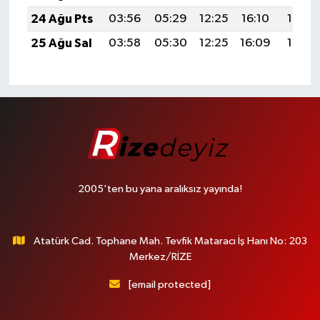
24 Ağu Pts
03:56
05:29
12:25
16:10
19:12
25 Ağu Sal
03:58
05:30
12:25
16:09
19:10
2005'ten bu yana aralıksız yayında!
Atatürk Cad. Tophane Mah. Tevfik Mataracı İş Hanı No: 203
Merkez/RİZE
[email protected]