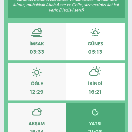
kılınız, muhakkak Allah Azze ve Celle, size ecrinizi kat kat
verir. (Hadis-i şerif)
İMSAK
GÜNEŞ
03:33
05:13
ÖĞLE
İKINDI
12:29
16:21
AKŞAM
YATSI