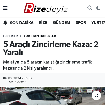
Spor
Rize Nöbetçi Eczaneler
RİZE
GÜNDEM
SPOR
YURTT
SON DAKİKA
Gündem
Rize Hava Durumu
HABERLER
YURTTAN HABERLER
Yurttan Haberler
Rize Trafik Yoğunluk Haritası
5 Araçlı Zincirleme Kaza: 2
Yaralı
Ekonomi
Süper Lig Puan Durumu ve Fikstür
Malatya'da 5 aracın karıştığı zincirleme trafik
Teknoloji
Tüm Manşetler
kazasında 2 kişi yaralandı.
Sağlık
Son Dakika Haberleri
06.09.2024 - 16:52
YAYINLANMA
Haber Arşivi