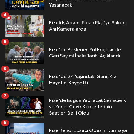
Yaşanacak
4
Rizeli İş Adamı Ercan Ekşi'ye Saldırı
Anı Kameralarda
5
Rize'de Beklenen Yol Projesinde
Geri Sayım! İhale Tarihi Açıklandı
6
Rize'de 24 Yaşındaki Genç Kız
Hayatını Kaybetti
7
Rize’de Bugün Yapılacak Semicenk
ve Yener Çevik Konserlerinin
Saatleri Belli Oldu
8
Rize Kendi Eczacı Odasını Kurmaya