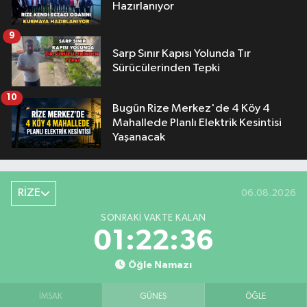
Hazırlanıyor
9
Sarp Sınır Kapısı Yolunda Tır
Sürücülerinden Tepki
10
Bugün Rize Merkez'de 4 Köy 4
Mahallede Planlı Elektrik Kesintisi
Yaşanacak
RİZE
06.08.2026
SONRAKI VAKTE KALAN
01:22:35
Öğle Namazı
İMSAK
GÜNEŞ
ÖĞLE