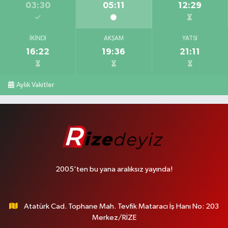
03:30
05:11
12:29
İKINDI
AKŞAM
YATSI
16:22
19:36
21:11
Aylık Vakitler
2005'ten bu yana aralıksız yayında!
Atatürk Cad. Tophane Mah. Tevfik Mataracı İş Hanı No: 203
Merkez/RİZE