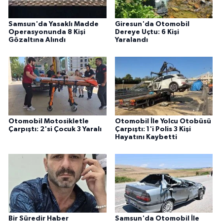
Samsun'da Yasaklı Madde
Giresun'da Otomobil
Operasyonunda 8 Kişi
Dereye Uçtu: 6 Kişi
Gözaltına Alındı
Yaralandı
Otomobil Motosikletle
Otomobil İle Yolcu Otobüsü
Çarpıştı: 2'si Çocuk 3 Yaralı
Çarpıştı: 1'i Polis 3 Kişi
Hayatını Kaybetti
Bir Süredir Haber
Samsun'da Otomobil İle