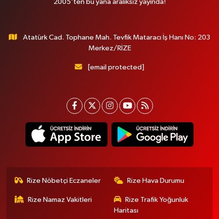
2005'ten bu yana aralıksız yayında!
Atatürk Cad. Tophane Mah. Tevfik Mataracı İş Hanı No: 203
Merkez/RİZE
[email protected]
Rize Nöbetçi Eczaneler
Rize Hava Durumu
Rize Namaz Vakitleri
Rize Trafik Yoğunluk
Haritası