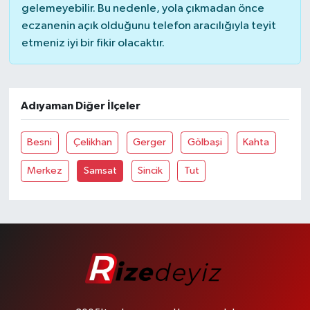
gelemeyebilir. Bu nedenle, yola çıkmadan önce
eczanenin açık olduğunu telefon aracılığıyla teyit
etmeniz iyi bir fikir olacaktır.
Adıyaman Diğer İlçeler
Besni
Çelikhan
Gerger
Gölbaşi
Kahta
Merkez
Samsat
Sincik
Tut