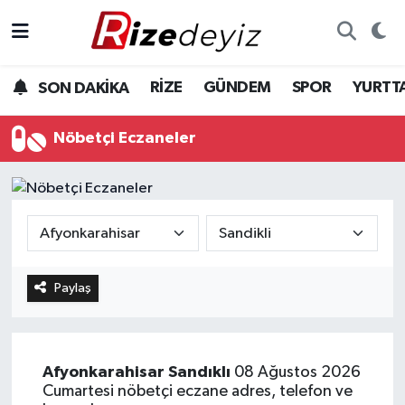
Spor
Rize Nöbetçi Eczaneler
RİZE
GÜNDEM
SPOR
YURTT
SON DAKİKA
Gündem
Rize Hava Durumu
Nöbetçi Eczaneler
Yurttan Haberler
Rize Trafik Yoğunluk Haritası
Ekonomi
Süper Lig Puan Durumu ve Fikstür
Teknoloji
Tüm Manşetler
Paylaş
Sağlık
Son Dakika Haberleri
Haber Arşivi
Afyonkarahisar
Sandıklı
08 Ağustos 2026
Cumartesi nöbetçi eczane adres, telefon ve