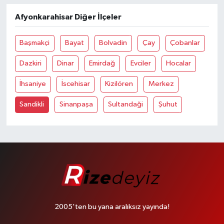
Afyonkarahisar Diğer İlçeler
Başmakçi
Bayat
Bolvadin
Çay
Çobanlar
Dazkiri
Dinar
Emirdağ
Evciler
Hocalar
İhsaniye
İscehisar
Kizilören
Merkez
Sandikli
Sinanpaşa
Sultandaği
Şuhut
2005'ten bu yana aralıksız yayında!