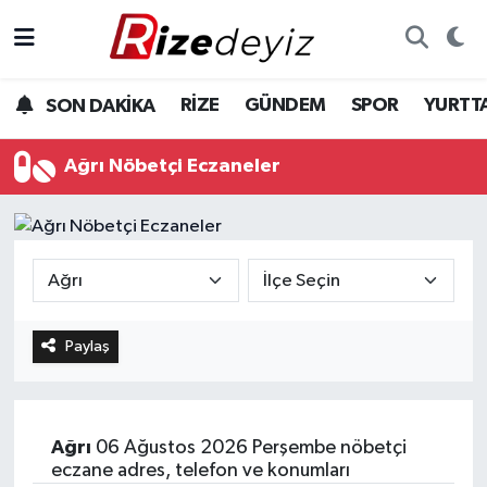
Spor
Rize Nöbetçi Eczaneler
RİZE
GÜNDEM
SPOR
YURTT
SON DAKİKA
Gündem
Rize Hava Durumu
Ağrı Nöbetçi Eczaneler
Yurttan Haberler
Rize Trafik Yoğunluk Haritası
Ekonomi
Süper Lig Puan Durumu ve Fikstür
Teknoloji
Tüm Manşetler
Paylaş
Sağlık
Son Dakika Haberleri
Haber Arşivi
Ağrı
06 Ağustos 2026 Perşembe nöbetçi
eczane adres, telefon ve konumları