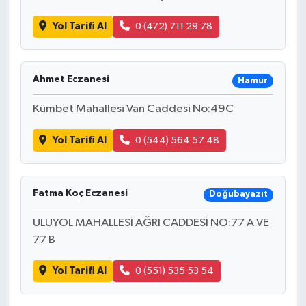
Yol Tarifi Al
0 (472) 711 29 78
Ahmet Eczanesi
Hamur
Kümbet Mahallesi Van Caddesi No:49C
Yol Tarifi Al
0 (544) 564 57 48
Fatma Koç Eczanesi
Doğubayazıt
ULUYOL MAHALLESİ AĞRI CADDESİ NO:77 A VE
77 B
Yol Tarifi Al
0 (551) 535 53 54