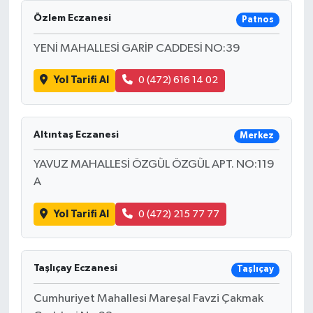
Özlem Eczanesi
Patnos
YENİ MAHALLESİ GARİP CADDESİ NO:39
Yol Tarifi Al
0 (472) 616 14 02
Altıntaş Eczanesi
Merkez
YAVUZ MAHALLESİ ÖZGÜL ÖZGÜL APT. NO:119
A
Yol Tarifi Al
0 (472) 215 77 77
Taşlıçay Eczanesi
Taşlıçay
Cumhuriyet Mahallesi Mareşal Favzi Çakmak