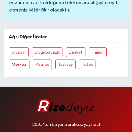
eczanenin açık olduğunu telefon aracılığıyla teyit
etmeniz iyi bir fikir olacaktır.
Ağrı Diğer İlçeler
Diyadin
Doğubayazit
Eleşkirt
Hamur
Merkez
Patnos
Taşliçay
Tutak
2005'ten bu yana aralıksız yayında!