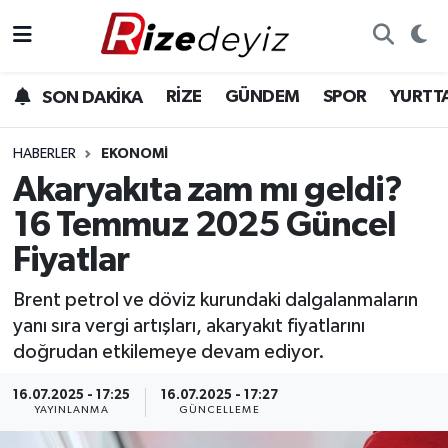
Spor
Rize Nöbetçi Eczaneler
RİZE
GÜNDEM
SPOR
YURTT
SON DAKİKA
Gündem
Rize Hava Durumu
HABERLER
EKONOMI
Yurttan Haberler
Rize Trafik Yoğunluk Haritası
Akaryakıta zam mı geldi?
16 Temmuz 2025 Güncel
Ekonomi
Süper Lig Puan Durumu ve Fikstür
Fiyatlar
Teknoloji
Tüm Manşetler
Brent petrol ve döviz kurundaki dalgalanmaların
yanı sıra vergi artışları, akaryakıt fiyatlarını
Sağlık
Son Dakika Haberleri
doğrudan etkilemeye devam ediyor.
Haber Arşivi
16.07.2025 - 17:25
16.07.2025 - 17:27
YAYINLANMA
GÜNCELLEME