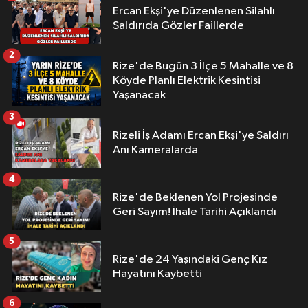
Ercan Ekşi'ye Düzenlenen Silahlı
Saldırıda Gözler Faillerde
2
Rize'de Bugün 3 İlçe 5 Mahalle ve 8
Köyde Planlı Elektrik Kesintisi
Yaşanacak
3
Rizeli İş Adamı Ercan Ekşi'ye Saldırı
Anı Kameralarda
4
Rize'de Beklenen Yol Projesinde
Geri Sayım! İhale Tarihi Açıklandı
5
Rize'de 24 Yaşındaki Genç Kız
Hayatını Kaybetti
6