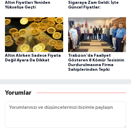
Altın Fiyatları Yeniden
Sigaraya Zam Geldi: İşte
Yükselişe Geçti
Güncel Fiyatlar:
Altın Alırken Sadece Fiyata
Trabzon'da Faaliyet
Değil Ayara Da Dikkat
Gösteren 8 Kömür Tesisinin
Durdurulmasına Firma
Sahiplerinden Tepki
Yorumlar