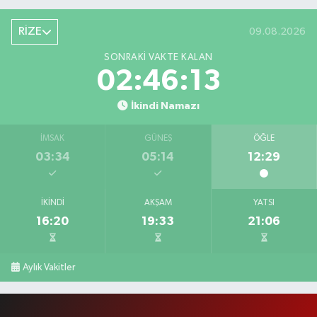
RİZE
09.08.2026
SONRAKI VAKTE KALAN
02:46:12
İkindi Namazı
İMSAK
GÜNEŞ
ÖĞLE
03:34
05:14
12:29
İKINDI
AKŞAM
YATSI
16:20
19:33
21:06
Aylık Vakitler