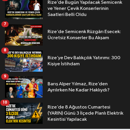
Rize’de Bugün Yapılacak Semicenk
ve Yener Çevik Konserlerinin
Saatleri Belli Oldu
7
Rize’de Semicenk Rüzgârı Esecek:
Ücretsiz Konserler Bu Akşam
8
Rize’ye Dev Balıkçılık Yatırımı: 300
Kişiye İstihdam
9
Barış Alper Yılmaz, Rize’den
Ayrılırken Ne Kadar Haklıydı?
10
Rize’de 8 Ağustos Cumartesi
(YARIN) Günü 3 İlçede Planlı Elektrik
Kesintisi Yapılacak