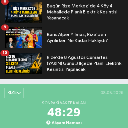
8
Bugün Rize Merkez'de 4 Köy 4
Mahallede Planlı Elektrik Kesintisi
Yaşanacak
9
Barış Alper Yılmaz, Rize’den
Ayrılırken Ne Kadar Haklıydı?
10
Rize’de 8 Ağustos Cumartesi
(YARIN) Günü 3 İlçede Planlı Elektrik
Kesintisi Yapılacak
RİZE
08.08.2026
SONRAKI VAKTE KALAN
48:28
Akşam Namazı