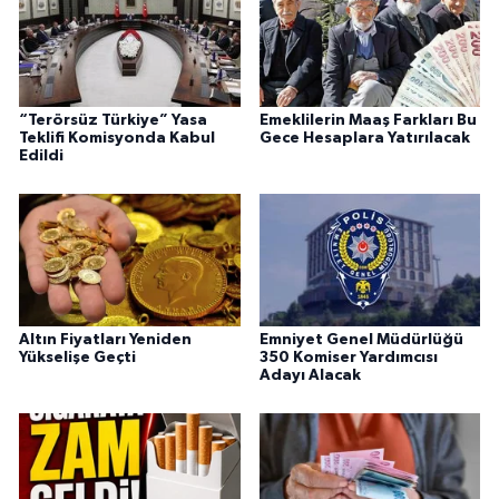
“Terörsüz Türkiye” Yasa
Emeklilerin Maaş Farkları Bu
Teklifi Komisyonda Kabul
Gece Hesaplara Yatırılacak
Edildi
Altın Fiyatları Yeniden
Emniyet Genel Müdürlüğü
Yükselişe Geçti
350 Komiser Yardımcısı
Adayı Alacak