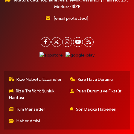
Atatürk Cad. Tophane Mah. Tevfik Mataracı İş Hanı No: 203
Merkez/RİZE
[email protected]
Rize Nöbetçi Eczaneler
Rize Hava Durumu
Rize Trafik Yoğunluk
Puan Durumu ve Fikstür
Haritası
Tüm Manşetler
Son Dakika Haberleri
Haber Arşivi