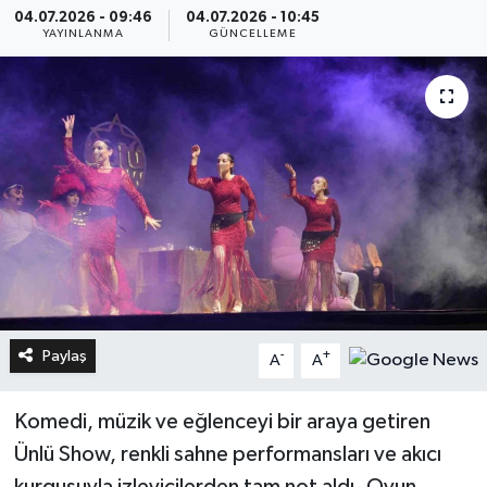
04.07.2026 - 09:46
04.07.2026 - 10:45
YAYINLANMA
GÜNCELLEME
Paylaş
-
+
A
A
Komedi, müzik ve eğlenceyi bir araya getiren
Ünlü Show, renkli sahne performansları ve akıcı
kurgusuyla izleyicilerden tam not aldı. Oyun