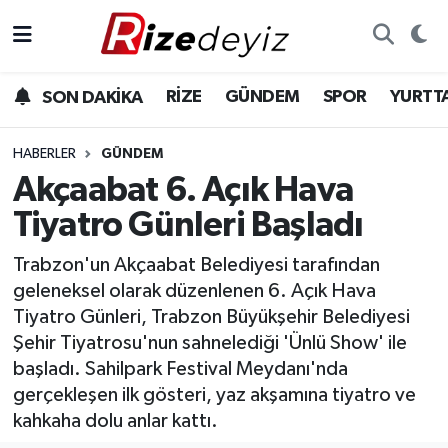
Spor
Rize Nöbetçi Eczaneler
RİZE
GÜNDEM
SPOR
YURTT
SON DAKİKA
Gündem
Rize Hava Durumu
HABERLER
GÜNDEM
Yurttan Haberler
Rize Trafik Yoğunluk Haritası
Akçaabat 6. Açık Hava
Tiyatro Günleri Başladı
Ekonomi
Süper Lig Puan Durumu ve Fikstür
Trabzon'un Akçaabat Belediyesi tarafından
Teknoloji
Tüm Manşetler
geleneksel olarak düzenlenen 6. Açık Hava
Tiyatro Günleri, Trabzon Büyükşehir Belediyesi
Sağlık
Son Dakika Haberleri
Şehir Tiyatrosu'nun sahnelediği 'Ünlü Show' ile
başladı. Sahilpark Festival Meydanı'nda
Haber Arşivi
gerçekleşen ilk gösteri, yaz akşamına tiyatro ve
kahkaha dolu anlar kattı.