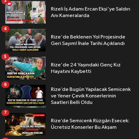
3
Rizeli İş Adamı Ercan Ekşi'ye Saldırı
Anı Kameralarda
4
Rize'de Beklenen Yol Projesinde
Geri Sayım! İhale Tarihi Açıklandı
5
Rize'de 24 Yaşındaki Genç Kız
Hayatını Kaybetti
6
Rize’de Bugün Yapılacak Semicenk
ve Yener Çevik Konserlerinin
Saatleri Belli Oldu
7
Rize’de Semicenk Rüzgârı Esecek:
Ücretsiz Konserler Bu Akşam