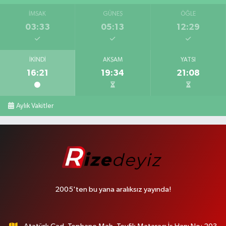
İMSAK
GÜNEŞ
ÖĞLE
03:33
05:13
12:29
İKINDI
AKŞAM
YATSI
16:21
19:34
21:08
Aylık Vakitler
2005'ten bu yana aralıksız yayında!