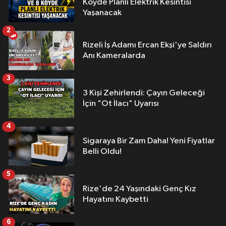
Köyde Planlı Elektrik Kesintisi
Yaşanacak
2
Rizeli İş Adamı Ercan Ekşi'ye Saldırı
Anı Kameralarda
3
3 Kişi Zehirlendi: Çayın Geleceği
İçin "Ot İlacı" Uyarısı
4
Sigaraya Bir Zam Daha! Yeni Fiyatlar
Belli Oldu!
5
Rize'de 24 Yaşındaki Genç Kız
Hayatını Kaybetti
6