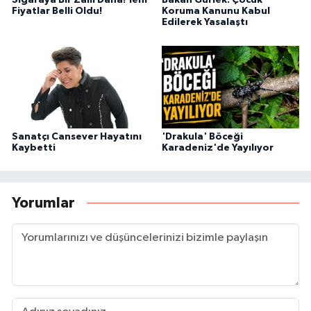
Sigaraya Bir Zam Daha! Yeni
Bakan Gürlek: Çocuk
Fiyatlar Belli Oldu!
Koruma Kanunu Kabul
Edilerek Yasalaştı
Sanatçı Cansever Hayatını
'Drakula' Böceği
Kaybetti
Karadeniz'de Yayılıyor
Yorumlar