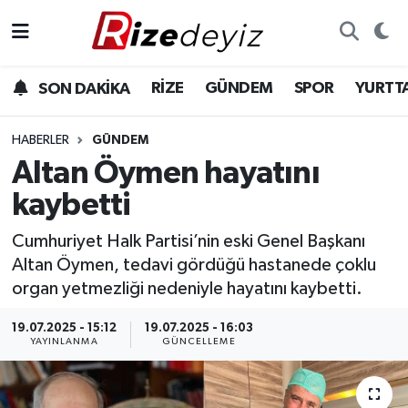
Spor
Rize Nöbetçi Eczaneler
RİZE
GÜNDEM
SPOR
YURTT
SON DAKİKA
Gündem
Rize Hava Durumu
HABERLER
GÜNDEM
Yurttan Haberler
Rize Namaz Vakitleri
Altan Öymen hayatını
kaybetti
Ekonomi
Rize Trafik Yoğunluk Haritası
Cumhuriyet Halk Partisi’nin eski Genel Başkanı
Teknoloji
Süper Lig Puan Durumu ve Fikstür
Altan Öymen, tedavi gördüğü hastanede çoklu
organ yetmezliği nedeniyle hayatını kaybetti.
Sağlık
Tüm Manşetler
19.07.2025 - 15:12
19.07.2025 - 16:03
YAYINLANMA
GÜNCELLEME
Son Dakika Haberleri
Haber Arşivi