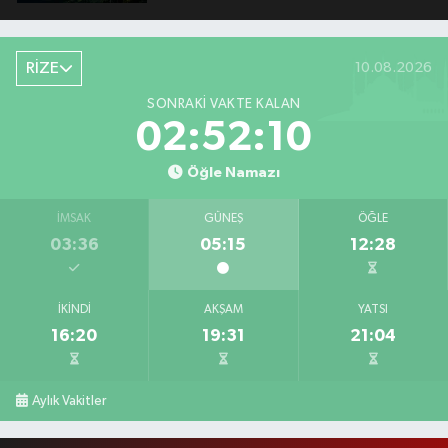
RİZE
10.08.2026
SONRAKI VAKTE KALAN
02:52:09
Öğle Namazı
İMSAK
GÜNEŞ
ÖĞLE
03:36
05:15
12:28
İKINDI
AKŞAM
YATSI
16:20
19:31
21:04
Aylık Vakitler