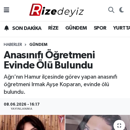
Spor
Rize Nöbetçi Eczaneler
RİZE
GÜNDEM
SPOR
YURTT
SON DAKİKA
Gündem
Rize Hava Durumu
HABERLER
GÜNDEM
Yurttan Haberler
Rize Trafik Yoğunluk Haritası
Anasınıfı Öğretmeni
Evinde Ölü Bulundu
Ekonomi
Süper Lig Puan Durumu ve Fikstür
Ağrı'nın Hamur ilçesinde görev yapan anasınıfı
Teknoloji
Tüm Manşetler
öğretmeni Irmak Ayşe Koparan, evinde ölü
bulundu.
Sağlık
Son Dakika Haberleri
08.06.2026 - 16:17
YAYINLANMA
Haber Arşivi