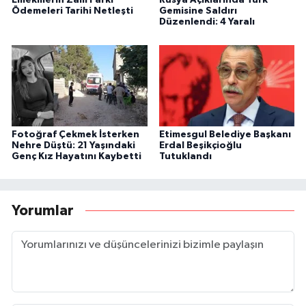
Emeklilerin Zam Farkı
Rusya Açıklarında Türk
Ödemeleri Tarihi Netleşti
Gemisine Saldırı
Düzenlendi: 4 Yaralı
Fotoğraf Çekmek İsterken
Etimesgul Belediye Başkanı
Nehre Düştü: 21 Yaşındaki
Erdal Beşikçioğlu
Genç Kız Hayatını Kaybetti
Tutuklandı
Yorumlar