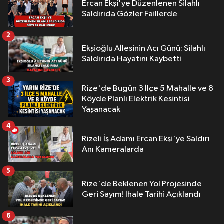
Ercan Ekşi'ye Düzenlenen Silahlı
Saldırıda Gözler Faillerde
2
Ekşioğlu Aİlesinin Acı Günü: Silahlı
Saldırıda Hayatını Kaybetti
3
Rize'de Bugün 3 İlçe 5 Mahalle ve 8
Köyde Planlı Elektrik Kesintisi
Yaşanacak
4
Rizeli İş Adamı Ercan Ekşi'ye Saldırı
Anı Kameralarda
5
Rize'de Beklenen Yol Projesinde
Geri Sayım! İhale Tarihi Açıklandı
6