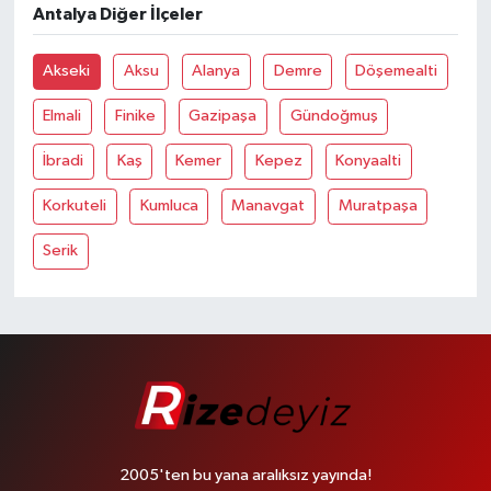
Antalya Diğer İlçeler
Akseki
Aksu
Alanya
Demre
Döşemealti
Elmali
Finike
Gazipaşa
Gündoğmuş
İbradi
Kaş
Kemer
Kepez
Konyaalti
Korkuteli
Kumluca
Manavgat
Muratpaşa
Serik
2005'ten bu yana aralıksız yayında!