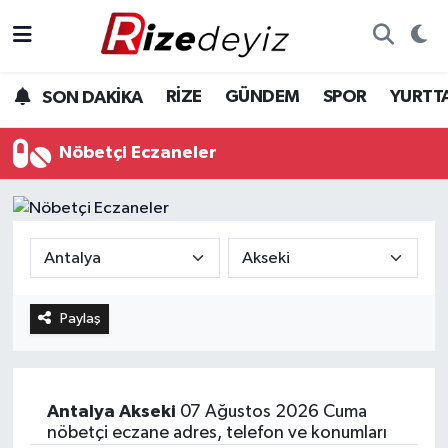
Spor
Rize Nöbetçi Eczaneler
RİZE
GÜNDEM
SPOR
YURTT
SON DAKİKA
Gündem
Rize Hava Durumu
Nöbetçi Eczaneler
Yurttan Haberler
Rize Trafik Yoğunluk Haritası
Ekonomi
Süper Lig Puan Durumu ve Fikstür
Teknoloji
Tüm Manşetler
Paylaş
Sağlık
Son Dakika Haberleri
Haber Arşivi
Antalya
Akseki
07 Ağustos 2026 Cuma
nöbetçi eczane adres, telefon ve konumları