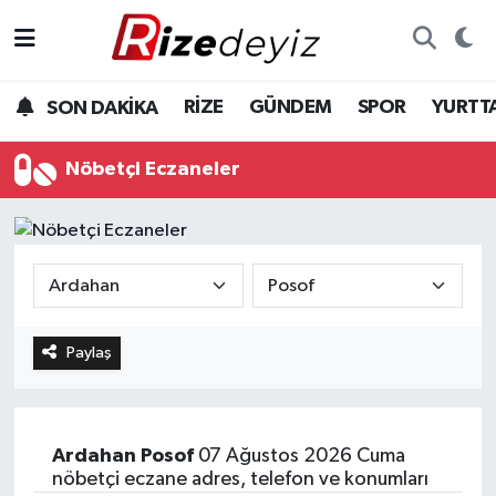
Spor
Rize Nöbetçi Eczaneler
RİZE
GÜNDEM
SPOR
YURTT
SON DAKİKA
Gündem
Rize Hava Durumu
Nöbetçi Eczaneler
Yurttan Haberler
Rize Trafik Yoğunluk Haritası
Ekonomi
Süper Lig Puan Durumu ve Fikstür
Teknoloji
Tüm Manşetler
Paylaş
Sağlık
Son Dakika Haberleri
Haber Arşivi
Ardahan
Posof
07 Ağustos 2026 Cuma
nöbetçi eczane adres, telefon ve konumları