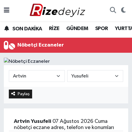
Spor
Rize Nöbetçi Eczaneler
RİZE
GÜNDEM
SPOR
YURTT
SON DAKİKA
Gündem
Rize Hava Durumu
Nöbetçi Eczaneler
Yurttan Haberler
Rize Trafik Yoğunluk Haritası
Ekonomi
Süper Lig Puan Durumu ve Fikstür
Teknoloji
Tüm Manşetler
Paylaş
Sağlık
Son Dakika Haberleri
Haber Arşivi
Artvin
Yusufeli
07 Ağustos 2026 Cuma
nöbetçi eczane adres, telefon ve konumları