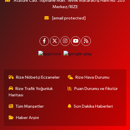
Atatürk Cad. Tophane Mah. Tevfik Mataracı İş Hanı No: 203
Merkez/RİZE
[email protected]
Rize Nöbetçi Eczaneler
Rize Hava Durumu
Rize Trafik Yoğunluk
Puan Durumu ve Fikstür
Haritası
Tüm Manşetler
Son Dakika Haberleri
Haber Arşivi