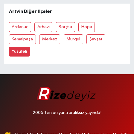
Artvin Diğer İlçeler
Ardanuç
Arhavi
Borçka
Hopa
Kemalpaşa
Merkez
Murgul
Şavşat
Yusufeli
2005'ten bu yana aralıksız yayında!