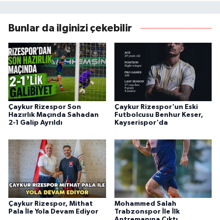
Bunlar da ilginizi çekebilir
Çaykur Rizespor Son
Çaykur Rizespor'un Eski
Hazırlık Maçında Sahadan
Futbolcusu Benhur Keser,
2-1 Galip Ayrıldı
Kayserispor'da
Çaykur Rizespor, Mithat
Mohammed Salah
Pala İle Yola Devam Ediyor
Trabzonspor İle İlk
Antremanına Çıktı