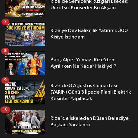
Rize’de Semicenk Rüzgârı Esecek:
Ücretsiz Konserler Bu Akşam
7
Rize’ye Dev Balıkçılık Yatırımı: 300
Kişiye İstihdam
8
Barış Alper Yılmaz, Rize’den
Ayrılırken Ne Kadar Haklıydı?
9
Rize’de 8 Ağustos Cumartesi
(YARIN) Günü 3 İlçede Planlı Elektrik
Kesintisi Yapılacak
10
Rize'de İskeleden Düşen Belediye
Başkanı Yaralandı