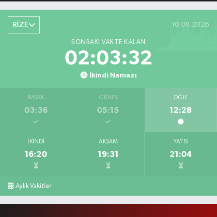
RİZE
10.08.2026
SONRAKI VAKTE KALAN
02:03:31
İkindi Namazı
İMSAK
GÜNEŞ
ÖĞLE
03:36
05:15
12:28
İKINDI
AKŞAM
YATSI
16:20
19:31
21:04
Aylık Vakitler