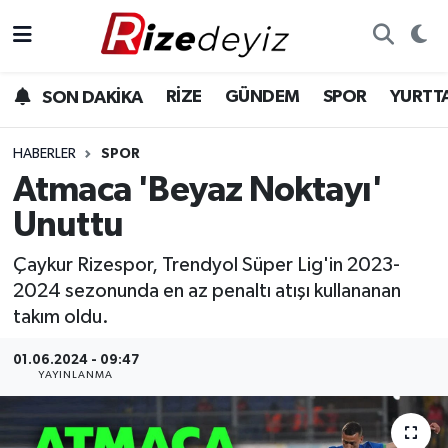
Spor
Rize Nöbetçi Eczaneler
RİZE
GÜNDEM
SPOR
YURTT
SON DAKİKA
Gündem
Rize Hava Durumu
HABERLER
SPOR
Yurttan Haberler
Rize Namaz Vakitleri
Atmaca 'Beyaz Noktayı'
Unuttu
Ekonomi
Rize Trafik Yoğunluk Haritası
Çaykur Rizespor, Trendyol Süper Lig'in 2023-
Teknoloji
Süper Lig Puan Durumu ve Fikstür
2024 sezonunda en az penaltı atışı kullananan
takım oldu.
Sağlık
Tüm Manşetler
01.06.2024 - 09:47
YAYINLANMA
Son Dakika Haberleri
Haber Arşivi