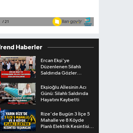
Trend Haberler
Ercan Ekşi'ye
Düzenlenen Silahlı
Saldırıda Gözler
Faillerde
Ekşioğlu Aİlesinin Acı
Günü: Silahlı Saldırıda
Hayatını Kaybetti
Rize'de Bugün 3 İlçe 5
Mahalle ve 8 Köyde
Planlı Elektrik Kesintisi
Yaşanacak