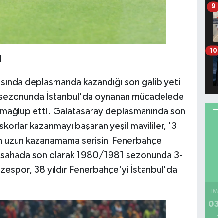
9
10
I
şısında deplasmanda kazandığı son galibiyeti
6 sezonunda İstanbul'da oynanan mücadelede
0 mağlup etti. Galatasaray deplasmanında son
orlar kazanmayı başaran yeşil mavililer, '3
en uzun kazanamama serisini Fenerbahçe
 dış sahada son olarak 1980/1981 sezonunda 3-
izespor, 38 yıldır Fenerbahçe'yi İstanbul'da
İM
03