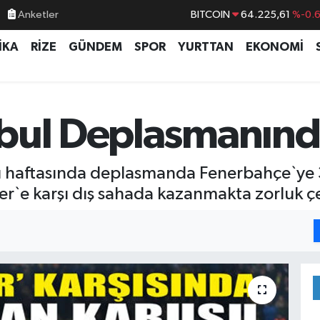
Anketler
DOLAR
47,7143
%0.
EURO
55,0317
%-0.
İKA
RİZE
GÜNDEM
SPOR
YURTTAN
EKONOMİ
STERLİN
64,2463
%0.
GRAM ALTIN
6510.40
%0.4
BİST100
13.799
%7
bul Deplasmanınd
BITCOIN
64.225,61
%-0.
cü haftasında deplasmanda Fenerbahçe`ye
ler`e karşı dış sahada kazanmakta zorluk çe