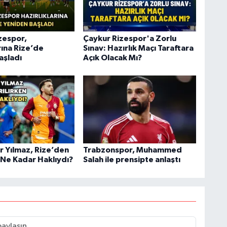
zespor,
Çaykur Rizespor'a Zorlu
rına Rize’de
Sınav: Hazırlık Maçı Taraftara
aşladı
Açık Olacak Mı?
r Yılmaz, Rize’den
Trabzonspor, Muhammed
 Ne Kadar Haklıydı?
Salah ile prensipte anlaştı