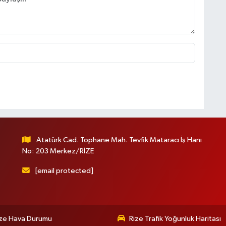
Atatürk Cad. Tophane Mah. Tevfik Mataracı İş Hanı
No: 203 Merkez/RİZE
[email protected]
ize Hava Durumu
Rize Trafik Yoğunluk Haritası