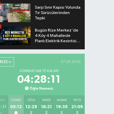
Sarp Sınır Kapısı Yolunda
Tır Sürücülerinden
Tepki
Bugün Rize Merkez'de
4 Köy 4 Mahallede
Planlı Elektrik Kesintisi
Yaşanacak
RİZE
07.08.2026
SONRAKI VAKTE KALAN
04:28:10
Öğle Namazı
SAK
GÜNEŞ
ÖĞLE
İKINDI
AKŞAM
YATSI
:31
05:12
12:29
16:21
19:35
21:09