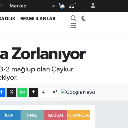
°
Merkez
16
22
02
SAĞLIK
RESMİ İLANLAR
07
5
0
a Zorlanıyor
63
 3-2 mağlup olan Çaykur
kiyor.
-
+
A
A