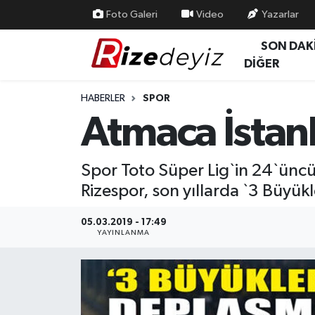
Foto Galeri
Video
Yazarlar
SON DAK
Spor
Rize Nöbetçi Eczaneler
DİĞER
Gündem
Rize Hava Durumu
HABERLER
SPOR
Atmaca İstan
Yurttan Haberler
Rize Trafik Yoğunluk Haritası
Ekonomi
Süper Lig Puan Durumu ve Fikstür
Spor Toto Süper Lig`in 24`ün
Rizespor, son yıllarda `3 Büyük
Teknoloji
Tüm Manşetler
05.03.2019 - 17:49
Sağlık
Son Dakika Haberleri
YAYINLANMA
Haber Arşivi