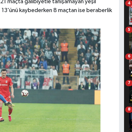
21 maçta galibiyetle tanışamayan yeşil
4
n 13'ünü kaybederken 8 maçtan ise beraberlik
5
6
7
8