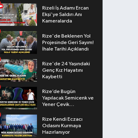
Rizeli İş Adamı Ercan
Ekşi'ye Saldırı Anı
Kameralarda
Rize'de Beklenen Yol
Projesinde Geri Sayım!
İhale Tarihi Açıklandı
Rize'de 24 Yaşındaki
Genç Kız Hayatını
Kaybetti
Rize’de Bugün
Yapılacak Semicenk ve
Yener Çevik
Konserlerinin Saatleri
Belli Oldu
Rize Kendi Eczacı
Odasını Kurmaya
Hazırlanıyor