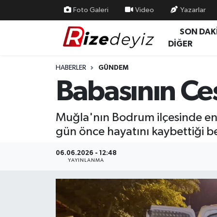
Foto Galeri
Video
Yazarlar
SON DAK
Spor
Rize Nöbetçi Eczaneler
DİĞER
Gündem
Rize Hava Durumu
HABERLER
GÜNDEM
Babasının Ce
Yurttan Haberler
Rize Trafik Yoğunluk Haritası
Ekonomi
Süper Lig Puan Durumu ve Fikstür
Muğla'nın Bodrum ilçesinde eng
gün önce hayatını kaybettiği be
Teknoloji
Tüm Manşetler
06.06.2026 - 12:48
Sağlık
Son Dakika Haberleri
YAYINLANMA
Haber Arşivi