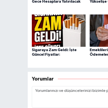
Gece Hesaplara Yatırılacak
Yükselişe
Sigaraya Zam Geldi: İşte
Emekliler
Güncel Fiyatlar:
Ödemeleri
Yorumlar