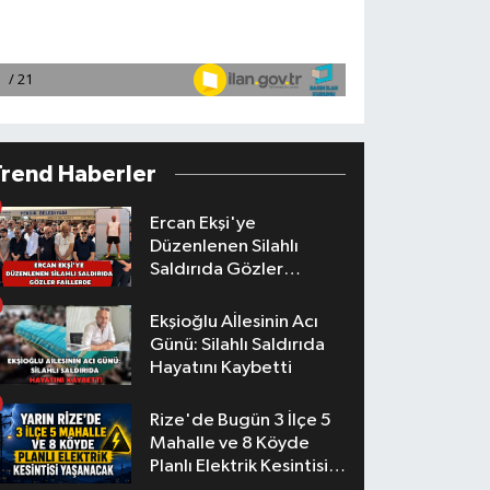
Trend Haberler
Ercan Ekşi'ye
Düzenlenen Silahlı
Saldırıda Gözler
Faillerde
Ekşioğlu Aİlesinin Acı
Günü: Silahlı Saldırıda
Hayatını Kaybetti
Rize'de Bugün 3 İlçe 5
Mahalle ve 8 Köyde
Planlı Elektrik Kesintisi
Yaşanacak