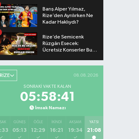
Yaşanacak
Barış Alper Yılmaz,
Rize’den Ayrılırken Ne
Kadar Haklıydı?
Rize’de Semicenk
Rüzgârı Esecek:
Ücretsiz Konserler Bu
Akşam
RİZE
08.08.2026
SONRAKI VAKTE KALAN
05:58:41
İmsak Namazı
SAK
GÜNEŞ
ÖĞLE
İKINDI
AKŞAM
YATSI
:33
05:13
12:29
16:21
19:34
21:08