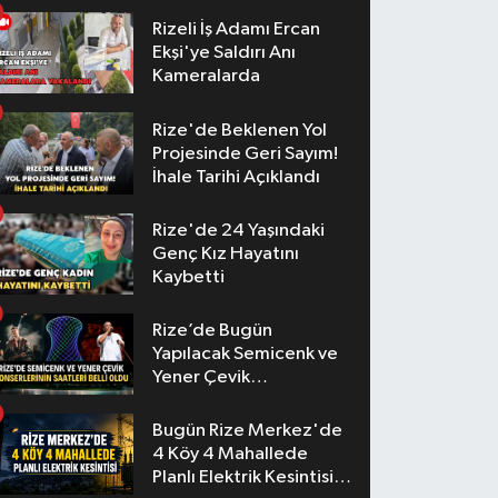
Rizeli İş Adamı Ercan
Ekşi'ye Saldırı Anı
Kameralarda
Rize'de Beklenen Yol
Projesinde Geri Sayım!
İhale Tarihi Açıklandı
Rize'de 24 Yaşındaki
Genç Kız Hayatını
Kaybetti
Rize’de Bugün
Yapılacak Semicenk ve
Yener Çevik
Konserlerinin Saatleri
Belli Oldu
Bugün Rize Merkez'de
4 Köy 4 Mahallede
Planlı Elektrik Kesintisi