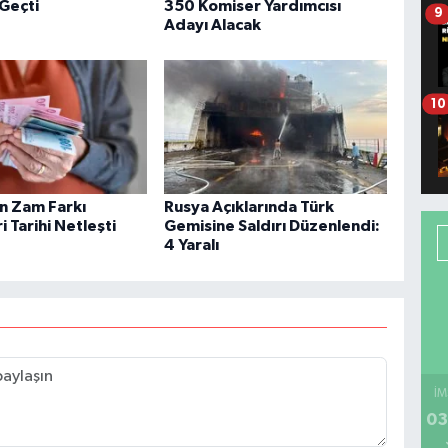
 Geçti
350 Komiser Yardımcısı
9
Adayı Alacak
10
in Zam Farkı
Rusya Açıklarında Türk
 Tarihi Netleşti
Gemisine Saldırı Düzenlendi:
4 Yaralı
İM
03