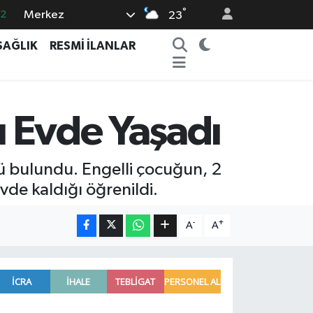
°
Merkez
.2
23
18
SAĞLIK
RESMİ İLANLAR
32
38
59
ı Evde Yaşadı
19
lü bulundu. Engelli çocuğun, 2
vde kaldığı öğrenildi.
-
+
A
A