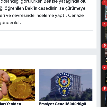
dolandığı görülürken Bek ise yatağında ölü
4
ği öğrenilen Bek'in cesedinin ise çürümeye
 yeri ve çevresinde inceleme yaptı. Cenaze
gönderildi.
5
6
7
8
tları Yeniden
Emniyet Genel Müdürlüğü