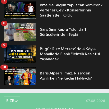
7
Rize’de Bugün Yapılacak Semicenk
ve Yener Çevik Konserlerinin
Saatleri Belli Oldu
8
Sarp Sınır Kapısı Yolunda Tır
Sürücülerinden Tepki
9
Bugün Rize Merkez'de 4 Köy 4
Mahallede Planlı Elektrik Kesintisi
Yaşanacak
10
Barış Alper Yılmaz, Rize’den
Ayrılırken Ne Kadar Haklıydı?
RİZE
07.08.2026