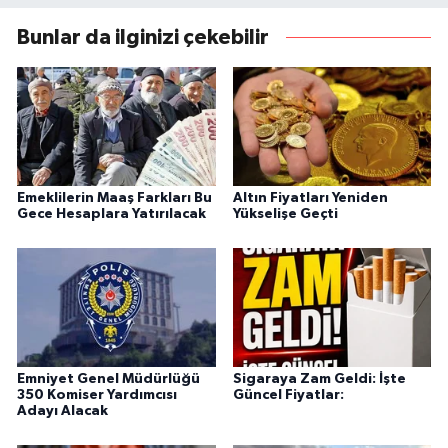
Bunlar da ilginizi çekebilir
Emeklilerin Maaş Farkları Bu
Altın Fiyatları Yeniden
Gece Hesaplara Yatırılacak
Yükselişe Geçti
Emniyet Genel Müdürlüğü
Sigaraya Zam Geldi: İşte
350 Komiser Yardımcısı
Güncel Fiyatlar:
Adayı Alacak