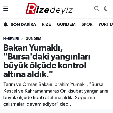
Spor
Rize Nöbetçi Eczaneler
RİZE
GÜNDEM
SPOR
YURTT
SON DAKİKA
Gündem
Rize Hava Durumu
HABERLER
GÜNDEM
Yurttan Haberler
Rize Trafik Yoğunluk Haritası
Bakan Yumaklı,
"Bursa'daki yangınları
Ekonomi
Süper Lig Puan Durumu ve Fikstür
büyük ölçüde kontrol
Teknoloji
Tüm Manşetler
altına aldık."
Sağlık
Son Dakika Haberleri
Tarım ve Orman Bakanı İbrahim Yumaklı, "Bursa
Kestel ve Kahramanmaraş Onikişubat yangınlarını
Haber Arşivi
büyük ölçüde kontrol altına aldık. Soğutma
çalışmaları devam ediyor" dedi.