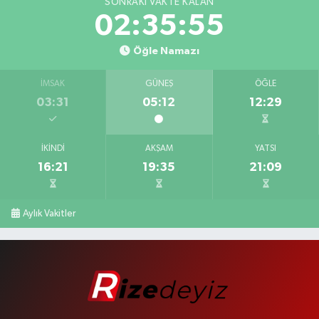
SONRAKI VAKTE KALAN
02:35:55
Öğle Namazı
İMSAK
GÜNEŞ
ÖĞLE
03:31
05:12
12:29
İKINDI
AKŞAM
YATSI
16:21
19:35
21:09
Aylık Vakitler