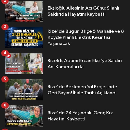
2
Ekşioğlu Aİlesinin Acı Günü: Silahlı
Saldırıda Hayatını Kaybetti
3
Rize'de Bugün 3 İlçe 5 Mahalle ve 8
Köyde Planlı Elektrik Kesintisi
Yaşanacak
4
Rizeli İş Adamı Ercan Ekşi'ye Saldırı
Anı Kameralarda
5
Rize'de Beklenen Yol Projesinde
Geri Sayım! İhale Tarihi Açıklandı
6
Rize'de 24 Yaşındaki Genç Kız
Hayatını Kaybetti