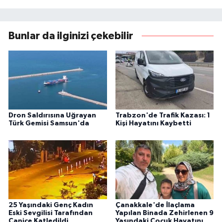
Bunlar da ilginizi çekebilir
Dron Saldırısına Uğrayan
Trabzon'de Trafik Kazası: 1
Türk Gemisi Samsun'da
Kişi Hayatını Kaybetti
25 Yaşındaki Genç Kadın
Çanakkale'de İlaçlama
Eski Sevgilisi Tarafından
Yapılan Binada Zehirlenen 9
Canice Katledildi
Yaşındaki Çocuk Hayatını