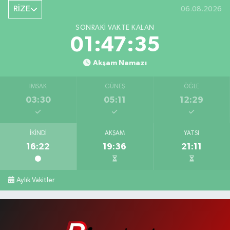
RİZE
06.08.2026
SONRAKI VAKTE KALAN
01:47:34
Akşam Namazı
İMSAK
GÜNEŞ
ÖĞLE
03:30
05:11
12:29
İKINDI
AKŞAM
YATSI
16:22
19:36
21:11
Aylık Vakitler