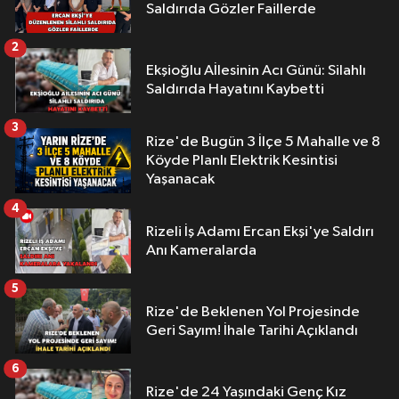
Saldırıda Gözler Faillerde
2
Ekşioğlu Aİlesinin Acı Günü: Silahlı
Saldırıda Hayatını Kaybetti
3
Rize'de Bugün 3 İlçe 5 Mahalle ve 8
Köyde Planlı Elektrik Kesintisi
Yaşanacak
4
Rizeli İş Adamı Ercan Ekşi'ye Saldırı
Anı Kameralarda
5
Rize'de Beklenen Yol Projesinde
Geri Sayım! İhale Tarihi Açıklandı
6
Rize'de 24 Yaşındaki Genç Kız