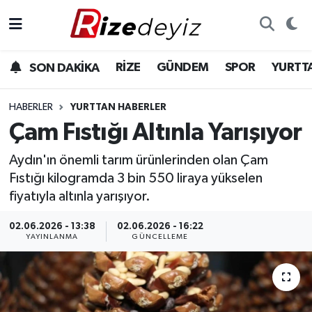
Spor
Rize Nöbetçi Eczaneler
RİZE
GÜNDEM
SPOR
YURTT
SON DAKİKA
Gündem
Rize Hava Durumu
HABERLER
YURTTAN HABERLER
Yurttan Haberler
Rize Trafik Yoğunluk Haritası
Çam Fıstığı Altınla Yarışıyor
Aydın'ın önemli tarım ürünlerinden olan Çam
Ekonomi
Süper Lig Puan Durumu ve Fikstür
Fıstığı kilogramda 3 bin 550 liraya yükselen
Teknoloji
Tüm Manşetler
fiyatıyla altınla yarışıyor.
02.06.2026 - 13:38
02.06.2026 - 16:22
Sağlık
Son Dakika Haberleri
YAYINLANMA
GÜNCELLEME
Haber Arşivi