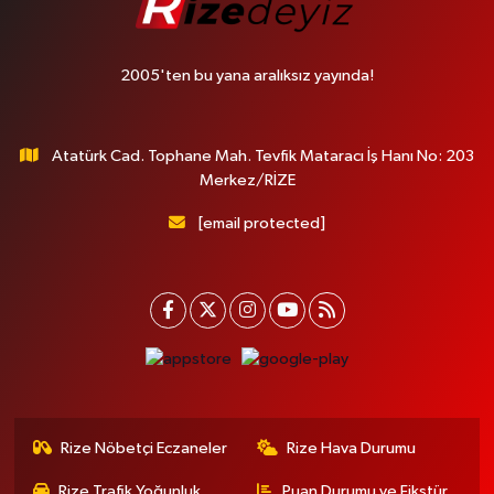
2005'ten bu yana aralıksız yayında!
Atatürk Cad. Tophane Mah. Tevfik Mataracı İş Hanı No: 203
Merkez/RİZE
[email protected]
Rize Nöbetçi Eczaneler
Rize Hava Durumu
Rize Trafik Yoğunluk
Puan Durumu ve Fikstür