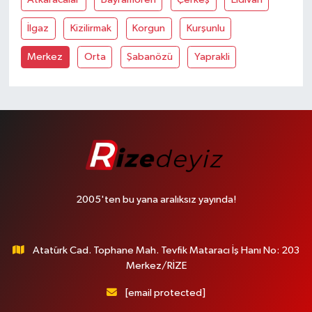
İlgaz
Kizilirmak
Korgun
Kurşunlu
Merkez
Orta
Şabanözü
Yaprakli
2005'ten bu yana aralıksız yayında!
Atatürk Cad. Tophane Mah. Tevfik Mataracı İş Hanı No: 203
Merkez/RİZE
[email protected]