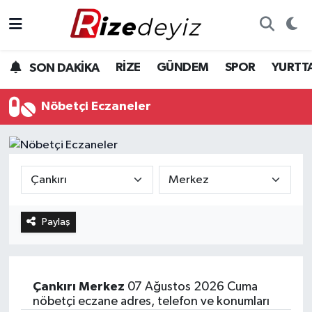
Spor
Rize Nöbetçi Eczaneler
RİZE
GÜNDEM
SPOR
YURTT
SON DAKİKA
Gündem
Rize Hava Durumu
Nöbetçi Eczaneler
Yurttan Haberler
Rize Trafik Yoğunluk Haritası
Ekonomi
Süper Lig Puan Durumu ve Fikstür
Teknoloji
Tüm Manşetler
Paylaş
Sağlık
Son Dakika Haberleri
Haber Arşivi
Çankırı
Merkez
07 Ağustos 2026 Cuma
nöbetçi eczane adres, telefon ve konumları