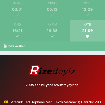
İMSAK
GÜNEŞ
ÖĞLE
03:31
05:12
12:29
İKINDI
AKŞAM
YATSI
16:21
19:35
21:09
Aylık Vakitler
2005'ten bu yana aralıksız yayında!
Atatürk Cad. Tophane Mah. Tevfik Mataracı İş Hanı No: 203