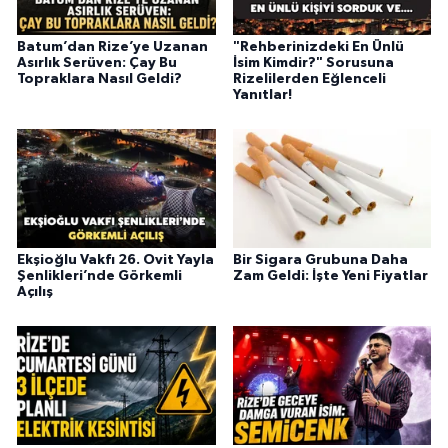
Batum’dan Rize’ye Uzanan
"Rehberinizdeki En Ünlü
Asırlık Serüven: Çay Bu
İsim Kimdir?" Sorusuna
Topraklara Nasıl Geldi?
Rizelilerden Eğlenceli
Yanıtlar!
Ekşioğlu Vakfı 26. Ovit Yayla
Bir Sigara Grubuna Daha
Şenlikleri’nde Görkemli
Zam Geldi: İşte Yeni Fiyatlar
Açılış