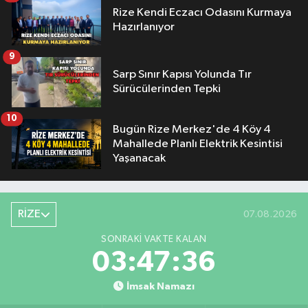
Rize Kendi Eczacı Odasını Kurmaya
Hazırlanıyor
9
Sarp Sınır Kapısı Yolunda Tır
Sürücülerinden Tepki
10
Bugün Rize Merkez'de 4 Köy 4
Mahallede Planlı Elektrik Kesintisi
Yaşanacak
RİZE
07.08.2026
SONRAKI VAKTE KALAN
03:47:35
İmsak Namazı