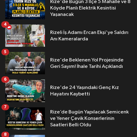
Rize'de Bugün 3 İlçe 5 Mahalle ve 8
Köyde Planlı Elektrik Kesintisi
Yaşanacak
4
Rizeli İş Adamı Ercan Ekşi'ye Saldırı
Anı Kameralarda
5
Rize'de Beklenen Yol Projesinde
Geri Sayım! İhale Tarihi Açıklandı
6
Rize'de 24 Yaşındaki Genç Kız
Hayatını Kaybetti
7
Rize’de Bugün Yapılacak Semicenk
ve Yener Çevik Konserlerinin
Saatleri Belli Oldu
8