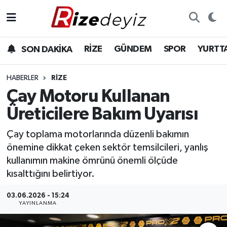
Spor
Rize Nöbetçi Eczaneler
RİZE
GÜNDEM
SPOR
YURTT
SON DAKİKA
Gündem
Rize Hava Durumu
HABERLER
RIZE
Yurttan Haberler
Rize Trafik Yoğunluk Haritası
Çay Motoru Kullanan
Üreticilere Bakım Uyarısı
Ekonomi
Süper Lig Puan Durumu ve Fikstür
Çay toplama motorlarında düzenli bakımın
Teknoloji
Tüm Manşetler
önemine dikkat çeken sektör temsilcileri, yanlış
kullanımın makine ömrünü önemli ölçüde
Sağlık
Son Dakika Haberleri
kısalttığını belirtiyor.
Haber Arşivi
03.06.2026 - 15:24
YAYINLANMA