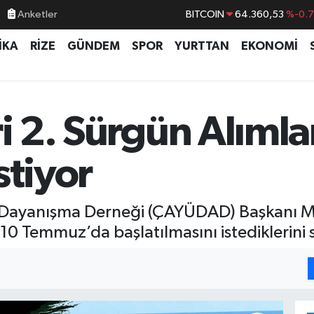
Anketler
BITCOIN
64.360,53
%-0.
DOLAR
47,7069
%0.
İKA
RİZE
GÜNDEM
SPOR
YURTTAN
EKONOMİ
EURO
55,0265
%0.
STERLİN
64,1897
%0.
GRAM ALTIN
6574.81
%1.
ri 2. Sürgün Alımla
BİST100
13.887
%6
stiyor
e Dayanışma Derneği (ÇAYÜDAD) Başkanı Mu
0 Temmuz’da başlatılmasını istediklerini s