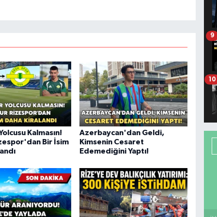
9
10
Yolcusu Kalmasın!
Azerbaycan'dan Geldi,
zespor'dan Bir İsim
Kimsenin Cesaret
landı
Edemediğini Yaptı!