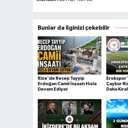
Bunlar da ilginizi çekebilir
Rize'de Recep Tayyip
Erokspor 
Erdoğan Camii İnşaatı Hızla
Çaykur Ri
Devam Ediyor
Daha Kira