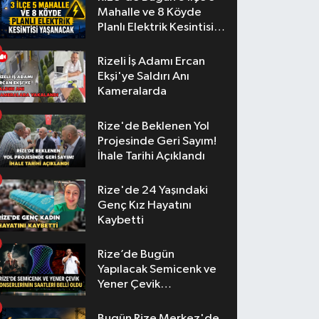
Mahalle ve 8 Köyde
Planlı Elektrik Kesintisi
Yaşanacak
Rizeli İş Adamı Ercan
Ekşi'ye Saldırı Anı
Kameralarda
Rize'de Beklenen Yol
Projesinde Geri Sayım!
İhale Tarihi Açıklandı
Rize'de 24 Yaşındaki
Genç Kız Hayatını
Kaybetti
Rize’de Bugün
Yapılacak Semicenk ve
Yener Çevik
Konserlerinin Saatleri
Belli Oldu
Bugün Rize Merkez'de