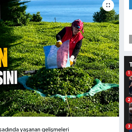
1
2
3
asadında yaşanan gelişmeleri