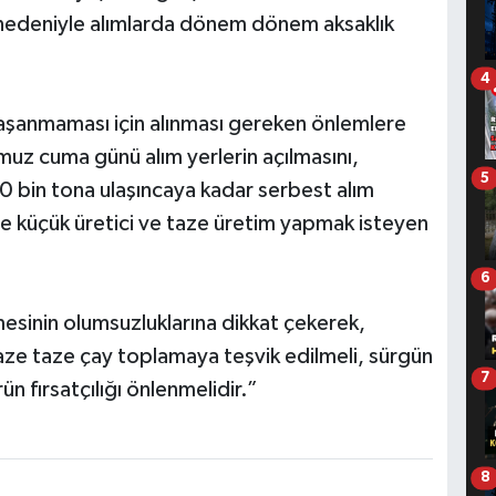
 nedeniyle alımlarda dönem dönem aksaklık
4
 yaşanmaması için alınması gereken önlemlere
muz cuma günü alım yerlerin açılmasını,
5
 bin tona ulaşıncaya kadar serbest alım
ile küçük üretici ve taze üretim yapmak isteyen
6
mesinin olumsuzluklarına dikkat çekerek,
taze taze çay toplamaya teşvik edilmeli, sürgün
7
n fırsatçılığı önlenmelidir.”
8