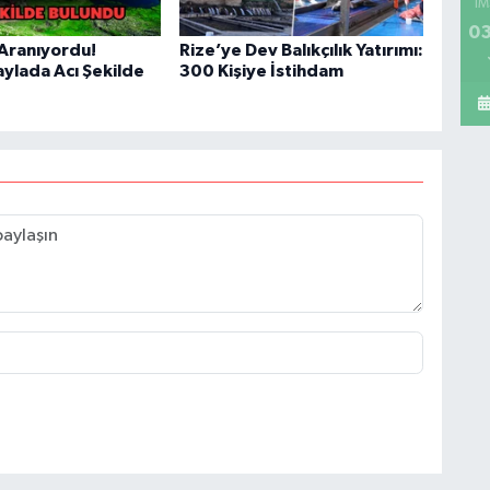
İM
03
Aranıyordu!
Rize’ye Dev Balıkçılık Yatırımı:
aylada Acı Şekilde
300 Kişiye İstihdam