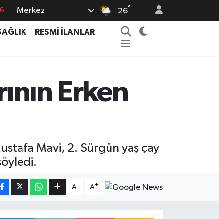
°
Merkez
76
26
17
SAĞLIK
RESMİ İLANLAR
01
02
44
rının Erken
4
stafa Mavi, 2. Sürgün yaş çay
öyledi.
-
+
A
A