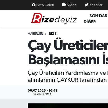
Foto Galeri
Video
Yazarlar
SON DAK
Spor
Rize Nöbetçi Eczaneler
DİĞER
Gündem
Rize Hava Durumu
HABERLER
RIZE
Çay Üreticile
Yurttan Haberler
Rize Trafik Yoğunluk Haritası
Başlamasını İ
Ekonomi
Süper Lig Puan Durumu ve Fikstür
Teknoloji
Tüm Manşetler
Çay Üreticileri Yardımlaşma v
alımlarının ÇAYKUR tarafından 1
Sağlık
Son Dakika Haberleri
06.07.2026 - 16:43
Haber Arşivi
YAYINLANMA