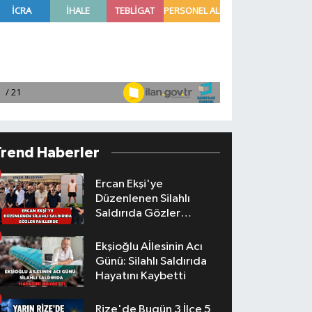
Trend Haberler
Ercan Ekşi'ye
Düzenlenen Silahlı
Saldırıda Gözler
Faillerde
Ekşioğlu Aİlesinin Acı
Günü: Silahlı Saldırıda
Hayatını Kaybetti
Rize'de Bugün 3 İlçe 5