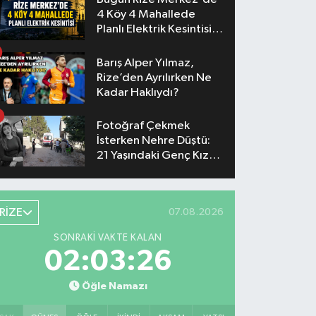
4 Köy 4 Mahallede
Planlı Elektrik Kesintisi
Yaşanacak
Barış Alper Yılmaz,
Rize’den Ayrılırken Ne
Kadar Haklıydı?
Fotoğraf Çekmek
İsterken Nehre Düştü:
21 Yaşındaki Genç Kız
Hayatını Kaybetti
RİZE
07.08.2026
SONRAKI VAKTE KALAN
02:03:25
Öğle Namazı