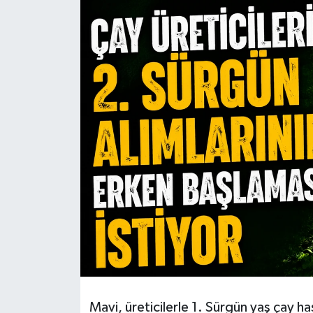
Mavi, üreticilerle 1. Sürgün yaş çay h