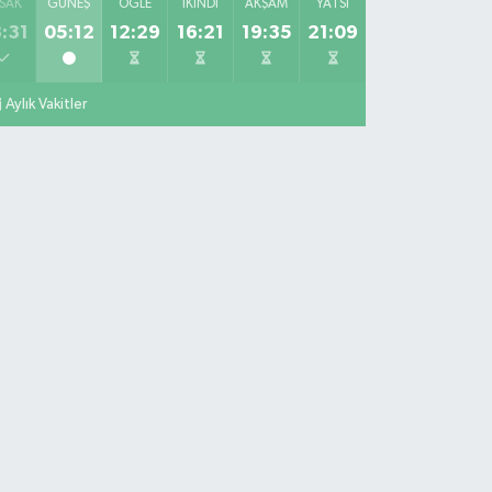
SAK
GÜNEŞ
ÖĞLE
İKINDI
AKŞAM
YATSI
:31
05:12
12:29
16:21
19:35
21:09
Aylık Vakitler