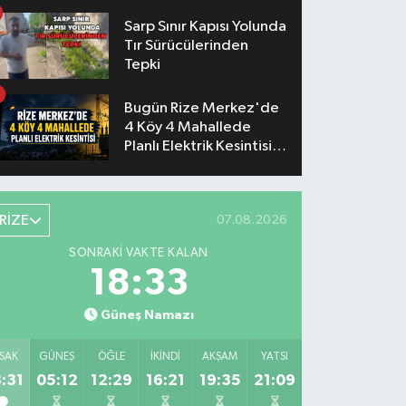
Sarp Sınır Kapısı Yolunda
Tır Sürücülerinden
Tepki
Bugün Rize Merkez'de
4 Köy 4 Mahallede
Planlı Elektrik Kesintisi
Yaşanacak
RİZE
07.08.2026
SONRAKI VAKTE KALAN
18:32
Güneş Namazı
SAK
GÜNEŞ
ÖĞLE
İKINDI
AKŞAM
YATSI
:31
05:12
12:29
16:21
19:35
21:09