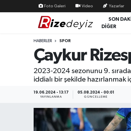
Foto Galeri
Video
Yazarlar
SON DAK
Spor
Rize Nöbetçi Eczaneler
DİĞER
Gündem
Rize Hava Durumu
HABERLER
SPOR
Çaykur Rizes
Yurttan Haberler
Rize Trafik Yoğunluk Haritası
Ekonomi
Süper Lig Puan Durumu ve Fikstür
2023-2024 sezonunu 9. sırada t
iddialı bir şekilde hazırlanmak i
Teknoloji
Tüm Manşetler
19.06.2024 - 13:17
05.08.2024 - 00:01
Sağlık
Son Dakika Haberleri
YAYINLANMA
GÜNCELLEME
Haber Arşivi