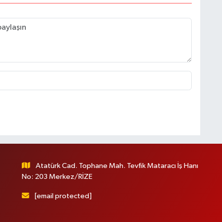
Atatürk Cad. Tophane Mah. Tevfik Mataracı İş Hanı
No: 203 Merkez/RİZE
[email protected]