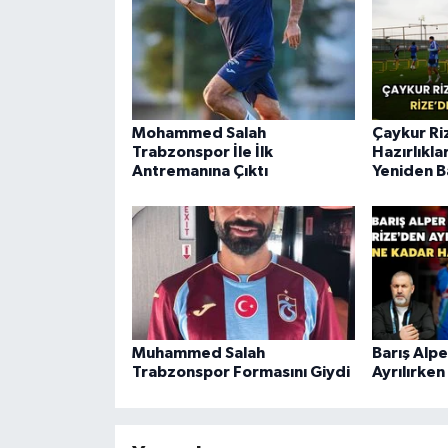
Mohammed Salah
Çaykur Ri
Trabzonspor İle İlk
Hazırlıkla
Antremanına Çıktı
Yeniden B
Muhammed Salah
Barış Alpe
Trabzonspor Formasını Giydi
Ayrılırken