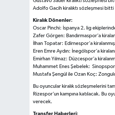
Gustavo Sauer kiralıktı sözleşmesi bit
Adolfo Gacih kiralıktı sözleşmesi bitti
Kiralık Dönenler:
Oscar Pinchi: İspanya 2. lig ekiplerind
Zafer Görgen: Bandırmaspor’a kiralan
İlhan Topatar: Edirnespor’a kiralanmış
Eren Emre Aydın: İnegölspor’a kiralan
Emirhan Yılmaz: Düzcespor’a kiralanmı
Muhammet Enes Şebelek: Sinopspor’a
Mustafa Şengül ile Ozan Koç: Zongul
Bu oyuncular kiralık sözleşmelerini t
Rizespor’un kampına katılacak. Bu oyunc
verecek.
Transfer Haberleri: