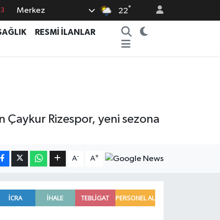
°
Merkez
63
22
16
SAĞLIK
RESMİ İLANLAR
02
07
5
0
n Çaykur Rizespor, yeni sezona
-
+
A
A