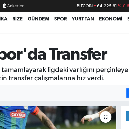
Anketler
BITCOIN
64.225,61
%-0.
DOLAR
47,7143
%0.
İKA
RİZE
GÜNDEM
SPOR
YURTTAN
EKONOMİ
EURO
55,0317
%-0.
STERLİN
64,2463
%0.
GRAM ALTIN
6510.40
%0.4
por'da Transfer
BİST100
13.799
%7
amamlayarak ligdeki varlığını perçinleye
çin transfer çalışmalarına hız verdi.