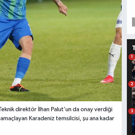
1
2
knik direktör İlhan Palut'un da onay verdiği
3
amaçlayan Karadeniz temsilcisi, şu ana kadar