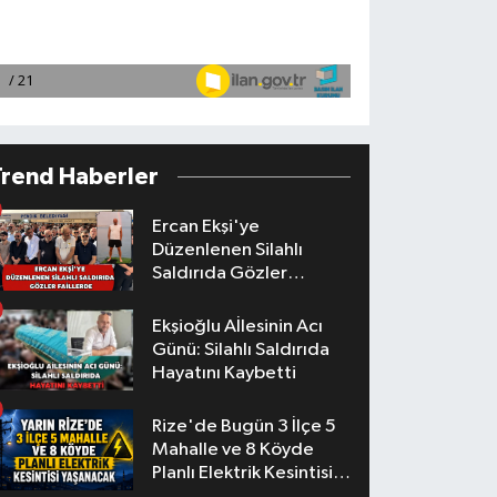
Trend Haberler
Ercan Ekşi'ye
Düzenlenen Silahlı
Saldırıda Gözler
Faillerde
Ekşioğlu Aİlesinin Acı
Günü: Silahlı Saldırıda
Hayatını Kaybetti
Rize'de Bugün 3 İlçe 5
Mahalle ve 8 Köyde
Planlı Elektrik Kesintisi
Yaşanacak