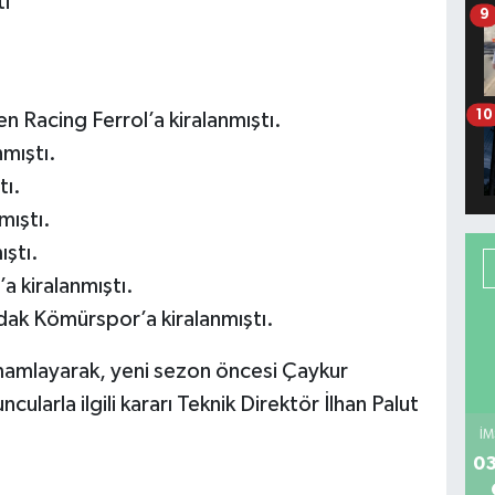
ti
9
10
en Racing Ferrol’a kiralanmıştı.
mıştı.
tı.
mıştı.
ştı.
 kiralanmıştı.
dak Kömürspor’a kiralanmıştı.
amamlayarak, yeni sezon öncesi Çaykur
ularla ilgili kararı Teknik Direktör İlhan Palut
İM
03