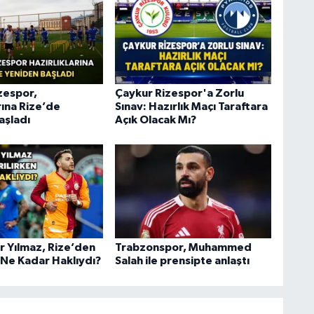
zespor,
Çaykur Rizespor'a Zorlu
rına Rize’de
Sınav: Hazırlık Maçı Taraftara
aşladı
Açık Olacak Mı?
r Yılmaz, Rize’den
Trabzonspor, Muhammed
 Ne Kadar Haklıydı?
Salah ile prensipte anlaştı