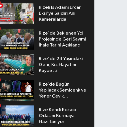
Rizeli İş Adamı Ercan
Ekşi'ye Saldırı Anı
Kameralarda
Rize'de Beklenen Yol
Projesinde Geri Sayım!
İhale Tarihi Açıklandı
Rize'de 24 Yaşındaki
Genç Kız Hayatını
Kaybetti
Rize’de Bugün
Yapılacak Semicenk ve
Yener Çevik
Konserlerinin Saatleri
Belli Oldu
Rize Kendi Eczacı
Odasını Kurmaya
Hazırlanıyor