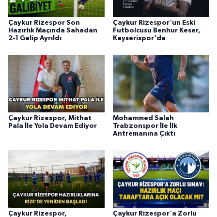
Çaykur Rizespor Son
Çaykur Rizespor'un Eski
Hazırlık Maçında Sahadan
Futbolcusu Benhur Keser,
2-1 Galip Ayrıldı
Kayserispor'da
Çaykur Rizespor, Mithat
Mohammed Salah
Pala İle Yola Devam Ediyor
Trabzonspor İle İlk
Antremanına Çıktı
Çaykur Rizespor,
Çaykur Rizespor'a Zorlu