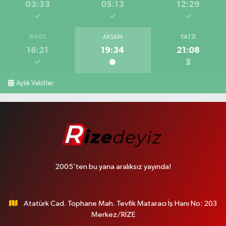
03:33
05:13
12:29
İKINDI
AKŞAM
YATSI
16:21
19:34
21:08
Aylık Vakitler
2005'ten bu yana aralıksız yayında!
Atatürk Cad. Tophane Mah. Tevfik Mataracı İş Hanı No: 203
Merkez/RİZE