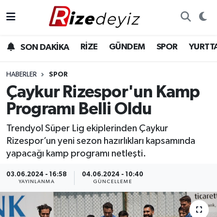
Spor
Rize Nöbetçi Eczaneler
RİZE
GÜNDEM
SPOR
YURTT
SON DAKİKA
Gündem
Rize Hava Durumu
HABERLER
SPOR
Yurttan Haberler
Rize Trafik Yoğunluk Haritası
Çaykur Rizespor'un Kamp
Programı Belli Oldu
Ekonomi
Süper Lig Puan Durumu ve Fikstür
Trendyol Süper Lig ekiplerinden Çaykur
Teknoloji
Tüm Manşetler
Rizespor’un yeni sezon hazırlıkları kapsamında
yapacağı kamp programı netleşti.
Sağlık
Son Dakika Haberleri
03.06.2024 - 16:58
04.06.2024 - 10:40
YAYINLANMA
GÜNCELLEME
Haber Arşivi