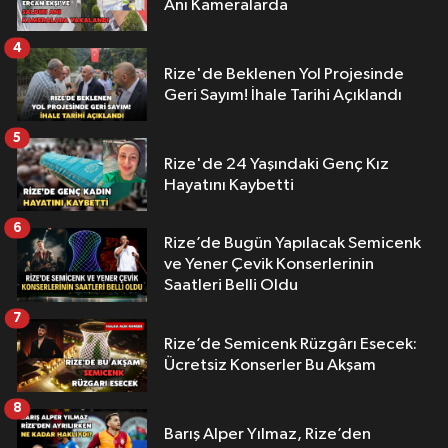
Anı Kameralarda
4
Rize'de Beklenen Yol Projesinde
Geri Sayım! İhale Tarihi Açıklandı
5
Rize'de 24 Yaşındaki Genç Kız
Hayatını Kaybetti
6
Rize’de Bugün Yapılacak Semicenk
ve Yener Çevik Konserlerinin
Saatleri Belli Oldu
7
Rize’de Semicenk Rüzgârı Esecek:
Ücretsiz Konserler Bu Akşam
8
Barış Alper Yılmaz, Rize’den