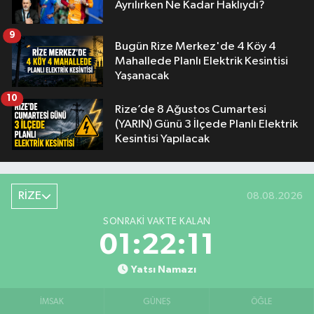
Ayrılırken Ne Kadar Haklıydı?
9
Bugün Rize Merkez'de 4 Köy 4
Mahallede Planlı Elektrik Kesintisi
Yaşanacak
10
Rize’de 8 Ağustos Cumartesi
(YARIN) Günü 3 İlçede Planlı Elektrik
Kesintisi Yapılacak
RİZE
08.08.2026
SONRAKI VAKTE KALAN
01:22:10
Yatsı Namazı
İMSAK
GÜNEŞ
ÖĞLE