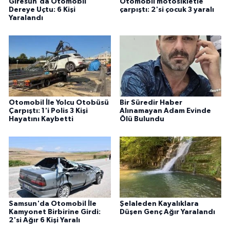
Giresun'da Otomobil
Otomobil motosikletle
Dereye Uçtu: 6 Kişi
çarpıştı: 2'si çocuk 3 yaralı
Yaralandı
Otomobil İle Yolcu Otobüsü
Bir Süredir Haber
Çarpıştı: 1'i Polis 3 Kişi
Alınamayan Adam Evinde
Hayatını Kaybetti
Ölü Bulundu
Samsun'da Otomobil İle
Şelaleden Kayalıklara
Kamyonet Birbirine Girdi:
Düşen Genç Ağır Yaralandı
2'si Ağır 6 Kişi Yaralı