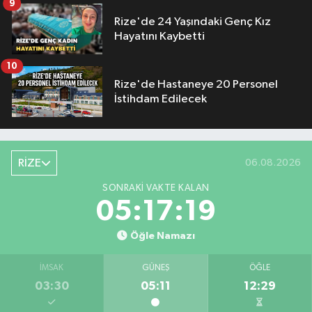
9
Rize'de 24 Yaşındaki Genç Kız
Hayatını Kaybetti
10
Rize'de Hastaneye 20 Personel
İstihdam Edilecek
RİZE
06.08.2026
SONRAKI VAKTE KALAN
05:17:18
Öğle Namazı
İMSAK
GÜNEŞ
ÖĞLE
03:30
05:11
12:29