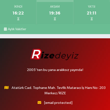
İKINDI
AKŞAM
YATSI
16:22
19:36
21:11
Aylık Vakitler
2005'ten bu yana aralıksız yayında!
Atatürk Cad. Tophane Mah. Tevfik Mataracı İş Hanı No: 203
Merkez/RİZE
[email protected]