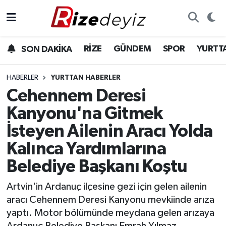
Spor
Rize Nöbetçi Eczaneler
RİZE
GÜNDEM
SPOR
YURTT
SON DAKİKA
Gündem
Rize Hava Durumu
HABERLER
YURTTAN HABERLER
Yurttan Haberler
Rize Trafik Yoğunluk Haritası
Cehennem Deresi
Kanyonu'na Gitmek
Ekonomi
Süper Lig Puan Durumu ve Fikstür
İsteyen Ailenin Aracı Yolda
Teknoloji
Tüm Manşetler
Kalınca Yardımlarına
Belediye Başkanı Koştu
Sağlık
Son Dakika Haberleri
Artvin'in Ardanuç ilçesine gezi için gelen ailenin
Haber Arşivi
aracı Cehennem Deresi Kanyonu mevkiinde arıza
yaptı. Motor bölümünde meydana gelen arızaya
Ardanuç Belediye Başkanı Emrah Yılmaz