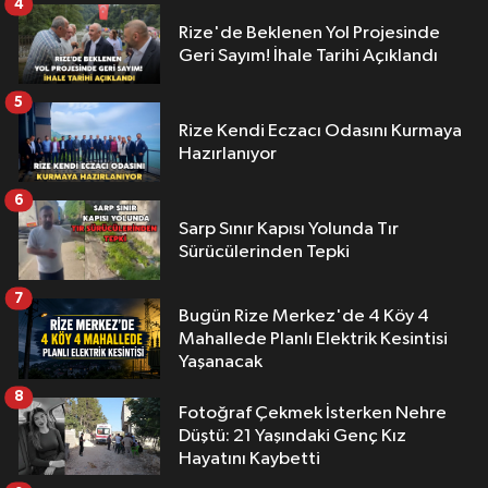
4
Rize'de Beklenen Yol Projesinde
Geri Sayım! İhale Tarihi Açıklandı
5
Rize Kendi Eczacı Odasını Kurmaya
Hazırlanıyor
6
Sarp Sınır Kapısı Yolunda Tır
Sürücülerinden Tepki
7
Bugün Rize Merkez'de 4 Köy 4
Mahallede Planlı Elektrik Kesintisi
Yaşanacak
8
Fotoğraf Çekmek İsterken Nehre
Düştü: 21 Yaşındaki Genç Kız
Hayatını Kaybetti