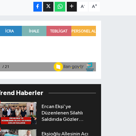
-
+
A
A
Trend Haberler
Ercan Ekşi'ye
Düzenlenen Silahlı
Saldırıda Gözler
Faillerde
Ekşioğlu Aİlesinin Acı