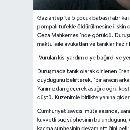
Gaziantep'te 5 çocuk babası fabrika i
pompalı tüfekle öldürülmesine ilişkin
Ceza Mahkemesi'nde görüldü. Duruşmada
maktul aile avukatları ve tanıklar hazır
'Vurulan kişi yardım diye bağırdı ve ye
Duruşmada tanık olarak dinlenen Eren 
duyduğunu belirterek, 'Bir aracın arkası
Yanımızdan geçerek aşağı doğru koştu.
düştü. Kuzenimle birlikte yanına gide
Cumhuriyet savcısı mütalaasında, sanıkla
kuvvetli suç şüphesinin bulunduğunu, 
kaçma şüphesinin devam ettiğini belirt