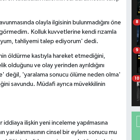
vunmasında olayla ilgisinin bulunmadığını öne
8
 görmedim. Kolluk kuvvetlerine kendi rızamla
luyum, tahliyemi talep ediyorum' dedi.
9
inin öldürme kastıyla hareket etmediğini,
ik olduğunu ve olay yerinden ayrıldığını
me' değil, 'yaralama sonucu ölüme neden olma'
10
ini savundu. Müdafi ayrıca müvekkilinin
iddiaya ilişkin yeni inceleme yapılmasına
nın yaralanmasının cinsel bir eylem sonucu mu