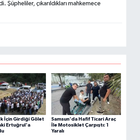
ildi. Şüpheliler, çıkarıldıkları mahkemece
 İçin Girdiği Gölet
Samsun'da Hafif Ticari Araç
ki Ertuğrul'a
İle Motosiklet Çarpıştı: 1
du
Yaralı