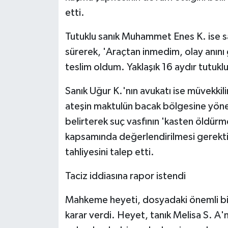
etti.
Tutuklu sanık Muhammet Enes K. ise sa
sürerek, 'Araçtan inmedim, olay anını
teslim oldum. Yaklaşık 16 aydır tutuk
Sanık Uğur K.'nın avukatı ise müvekkil
ateşin maktulün bacak bölgesine yönel
belirterek suç vasfının 'kasten öldür
kapsamında değerlendirilmesi gerektiğ
tahliyesini talep etti.
Taciz iddiasına rapor istendi
Mahkeme heyeti, dosyadaki önemli bir 
karar verdi. Heyet, tanık Melisa S. A'