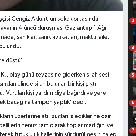
şçisi Cengiz Akkurt'un sokak ortasında
3
 davanın 4'üncü duruşması Gaziantep 1 Ağır
, sanıklar, sanık avukatları, maktul aile,
 bulundu.
4
re düştü'
K., olay günü teyzesine giderken silah sesi
5
ndan elinde silah bulunan bir kişi çıktı.
 Vurulan kişi yardım diye bağırdı ve yere
rek bacağına tampon yaptık' dedi.
6
rın üzerlerine atılı suçları işlediklerine dair
delillerin henüz tam olarak toplanmadığını ve
7
erek tutukluluk hallerinin sürdürülmesini talep