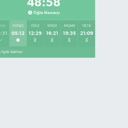
48:57
Öğle Namazı
SAK
GÜNEŞ
ÖĞLE
İKINDI
AKŞAM
YATSI
:31
05:12
12:29
16:21
19:35
21:09
Aylık Vakitler