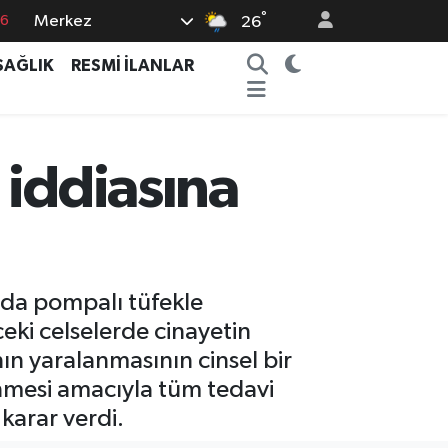
°
Merkez
26
17
01
SAĞLIK
RESMİ İLANLAR
02
44
 iddiasına
4
nda pompalı tüfekle
ki celselerde cinayetin
nın yaralanmasının cinsel bir
nmesi amacıyla tüm tedavi
karar verdi.