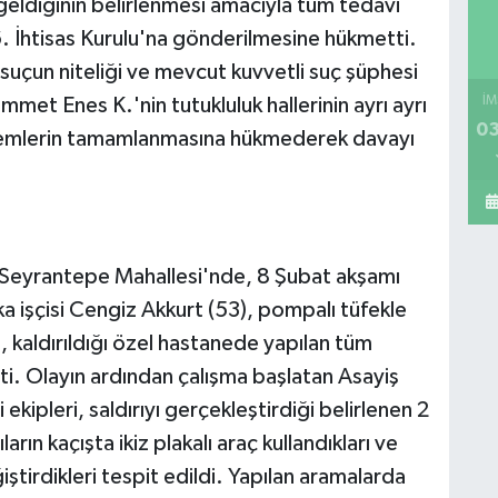
eldiğinin belirlenmesi amacıyla tüm tedavi
6. İhtisas Kurulu'na gönderilmesine hükmetti.
suçun niteliği ve mevcut kuvvetli suç şüphesi
İM
met Enes K.'nin tutukluluk hallerinin ayrı ayrı
03
şlemlerin tamamlanmasına hükmederek davayı
ı Seyrantepe Mahallesi'nde, 8 Şubat akşamı
a işçisi Cengiz Akkurt (53), pompalı tüfekle
, kaldırıldığı özel hastanede yapılan tüm
i. Olayın ardından çalışma başlatan Asayiş
ipleri, saldırıyı gerçekleştirdiği belirlenen 2
arın kaçışta ikiz plakalı araç kullandıkları ve
iştirdikleri tespit edildi. Yapılan aramalarda