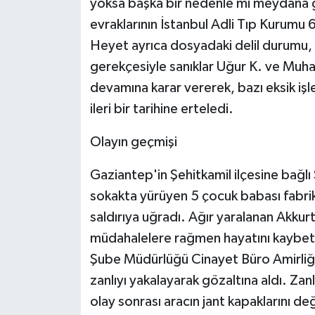
yoksa başka bir nedenle mi meydana g
evraklarının İstanbul Adli Tıp Kurumu 
Heyet ayrıca dosyadaki delil durumu, 
gerekçesiyle sanıklar Uğur K. ve Muham
devamına karar vererek, bazı eksik i
ileri bir tarihine erteledi.
Olayın geçmişi
Gaziantep'in Şehitkamil ilçesine bağl
sokakta yürüyen 5 çocuk babası fabrik
saldırıya uğradı. Ağır yaralanan Akkurt
müdahalelere rağmen hayatını kaybett
Şube Müdürlüğü Cinayet Büro Amirliği ek
zanlıyı yakalayarak gözaltına aldı. Zanlıl
olay sonrası aracın jant kapaklarını değ