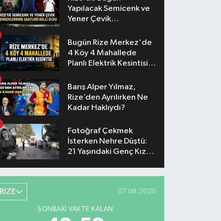
Yapılacak Semicenk ve
Yener Çevik
Konserlerinin Saatleri
Belli Oldu
Bugün Rize Merkez'de
4 Köy 4 Mahallede
Planlı Elektrik Kesintisi
Yaşanacak
Barış Alper Yılmaz,
Rize’den Ayrılırken Ne
Kadar Haklıydı?
Fotoğraf Çekmek
İsterken Nehre Düştü:
21 Yaşındaki Genç Kız
Hayatını Kaybetti
RİZE
07.08.2026
SONRAKI VAKTE KALAN