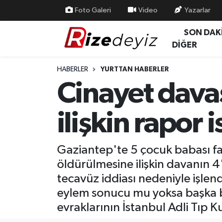
Foto Galeri
Video
Yazarlar
SON DAK
Spor
Rize Nöbetçi Eczaneler
DİĞER
Gündem
Rize Hava Durumu
HABERLER
YURTTAN HABERLER
Cinayet davas
Yurttan Haberler
Rize Trafik Yoğunluk Haritası
ilişkin rapor 
Ekonomi
Süper Lig Puan Durumu ve Fikstür
Teknoloji
Tüm Manşetler
Gaziantep'te 5 çocuk babası fa
öldürülmesine ilişkin davanın 
Sağlık
Son Dakika Haberleri
tecavüz iddiası nedeniyle işlen
Haber Arşivi
eylem sonucu mu yoksa başka b
evraklarının İstanbul Adli Tıp 