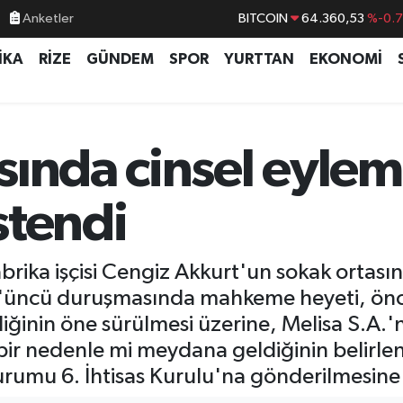
Anketler
DOLAR
47,7069
%0.
EURO
55,0265
%0.
İKA
RİZE
GÜNDEM
SPOR
YURTTAN
EKONOMİ
STERLİN
64,1897
%0.
GRAM ALTIN
6574.81
%1.
ında cinsel eylem
BİST100
13.887
%6
istendi
brika işçisi Cengiz Akkurt'un sokak ortası
4'üncü duruşmasında mahkeme heyeti, önce
diğinin öne sürülmesi üzerine, Melisa S.A.'
ir nedenle mi meydana geldiğinin belirle
Kurumu 6. İhtisas Kurulu'na gönderilmesine 