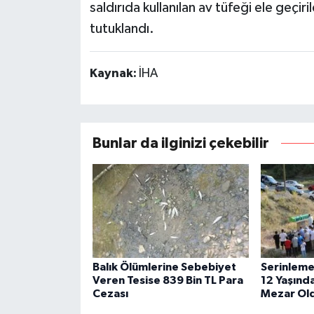
saldırıda kullanılan av tüfeği ele geçir
tutuklandı.
Kaynak:
İHA
Bunlar da ilginizi çekebilir
Balık Ölümlerine Sebebiyet
Serinlemek
Veren Tesise 839 Bin TL Para
12 Yaşında
Cezası
Mezar Ol