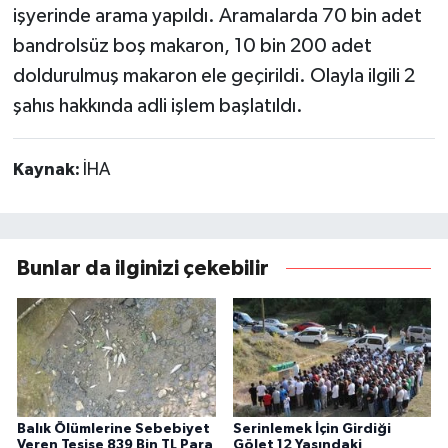
işyerinde arama yapıldı. Aramalarda 70 bin adet
bandrolsüz boş makaron, 10 bin 200 adet
doldurulmuş makaron ele geçirildi. Olayla ilgili 2
şahıs hakkında adli işlem başlatıldı.
Kaynak:
İHA
Bunlar da ilginizi çekebilir
Balık Ölümlerine Sebebiyet
Serinlemek İçin Girdiği
Veren Tesise 839 Bin TL Para
Gölet 12 Yaşındaki