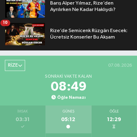
Barış Alper Yılmaz, Rize’den
Ayrılırken Ne Kadar Haklıydı?
10
Rize’de Semicenk Rüzgârı Esecek:
Ücretsiz Konserler Bu Akşam
RİZE
07.08.2026
SONRAKI VAKTE KALAN
08:48
Öğle Namazı
İMSAK
GÜNEŞ
ÖĞLE
03:31
05:12
12:29