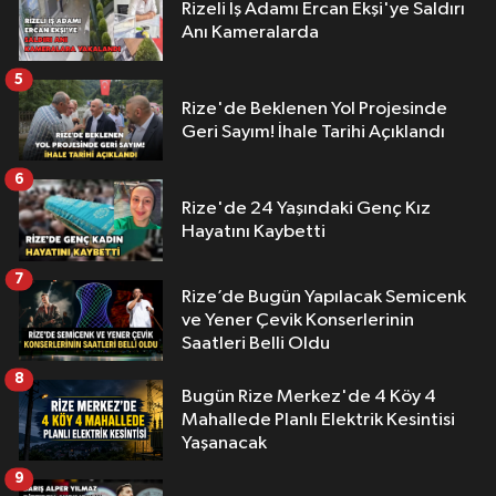
Rizeli İş Adamı Ercan Ekşi'ye Saldırı
Anı Kameralarda
5
Rize'de Beklenen Yol Projesinde
Geri Sayım! İhale Tarihi Açıklandı
6
Rize'de 24 Yaşındaki Genç Kız
Hayatını Kaybetti
7
Rize’de Bugün Yapılacak Semicenk
ve Yener Çevik Konserlerinin
Saatleri Belli Oldu
8
Bugün Rize Merkez'de 4 Köy 4
Mahallede Planlı Elektrik Kesintisi
Yaşanacak
9