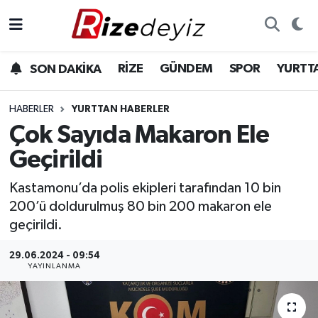
Spor
Rize Nöbetçi Eczaneler
RİZE
GÜNDEM
SPOR
YURTT
SON DAKİKA
Gündem
Rize Hava Durumu
HABERLER
YURTTAN HABERLER
Yurttan Haberler
Rize Trafik Yoğunluk Haritası
Çok Sayıda Makaron Ele
Geçirildi
Ekonomi
Süper Lig Puan Durumu ve Fikstür
Kastamonu’da polis ekipleri tarafından 10 bin
Teknoloji
Tüm Manşetler
200’ü doldurulmuş 80 bin 200 makaron ele
geçirildi.
Sağlık
Son Dakika Haberleri
29.06.2024 - 09:54
YAYINLANMA
Haber Arşivi