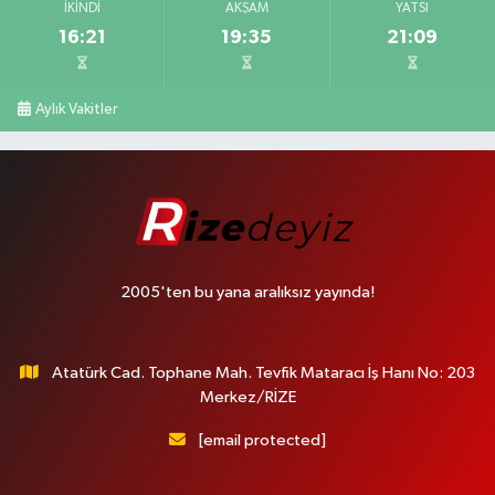
İKINDI
AKŞAM
YATSI
16:21
19:35
21:09
Aylık Vakitler
2005'ten bu yana aralıksız yayında!
Atatürk Cad. Tophane Mah. Tevfik Mataracı İş Hanı No: 203
Merkez/RİZE
[email protected]