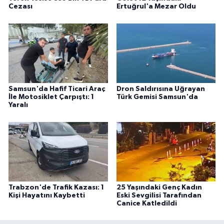
Cezası
Ertuğrul'a Mezar Oldu
Samsun'da Hafif Ticari Araç
Dron Saldırısına Uğrayan
İle Motosiklet Çarpıştı: 1
Türk Gemisi Samsun'da
Yaralı
Trabzon'de Trafik Kazası: 1
25 Yaşındaki Genç Kadın
Kişi Hayatını Kaybetti
Eski Sevgilisi Tarafından
Canice Katledildi