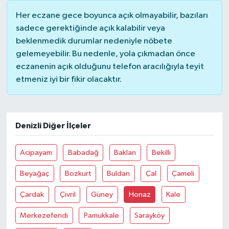
Her eczane gece boyunca açık olmayabilir, bazıları
sadece gerektiğinde açık kalabilir veya
beklenmedik durumlar nedeniyle nöbete
gelemeyebilir. Bu nedenle, yola çıkmadan önce
eczanenin açık olduğunu telefon aracılığıyla teyit
etmeniz iyi bir fikir olacaktır.
Denizli Diğer İlçeler
Acipayam
Babadağ
Baklan
Bekilli
Beyağaç
Bozkurt
Buldan
Çal
Çameli
Çardak
Çivril
Güney
Honaz
Kale
Merkezefendi
Pamukkale
Sarayköy