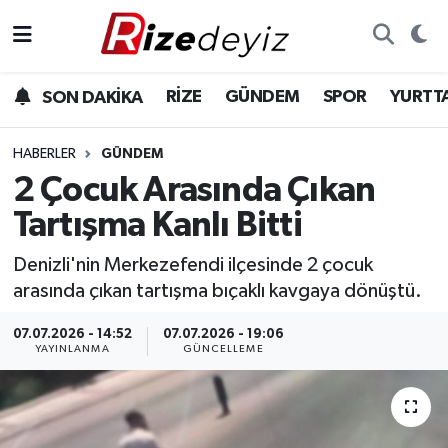
Spor
Rize Nöbetçi Eczaneler
RİZE
GÜNDEM
SPOR
YURTT
SON DAKİKA
Gündem
Rize Hava Durumu
HABERLER
GÜNDEM
Yurttan Haberler
Rize Trafik Yoğunluk Haritası
2 Çocuk Arasında Çıkan
Tartışma Kanlı Bitti
Ekonomi
Süper Lig Puan Durumu ve Fikstür
Denizli'nin Merkezefendi ilçesinde 2 çocuk
Teknoloji
Tüm Manşetler
arasında çıkan tartışma bıçaklı kavgaya dönüştü.
Sağlık
Son Dakika Haberleri
07.07.2026 - 14:52
07.07.2026 - 19:06
YAYINLANMA
GÜNCELLEME
Haber Arşivi