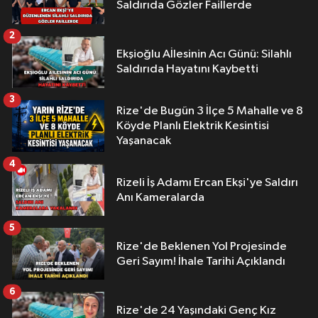
Saldırıda Gözler Faillerde
2
Ekşioğlu Aİlesinin Acı Günü: Silahlı
Saldırıda Hayatını Kaybetti
3
Rize'de Bugün 3 İlçe 5 Mahalle ve 8
Köyde Planlı Elektrik Kesintisi
Yaşanacak
4
Rizeli İş Adamı Ercan Ekşi'ye Saldırı
Anı Kameralarda
5
Rize'de Beklenen Yol Projesinde
Geri Sayım! İhale Tarihi Açıklandı
6
Rize'de 24 Yaşındaki Genç Kız