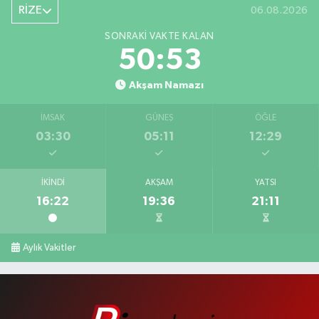
RİZE
06.08.2026
SONRAKI VAKTE KALAN
50:52
Akşam Namazı
İMSAK
GÜNEŞ
ÖĞLE
03:30
05:11
12:29
İKINDI
AKŞAM
YATSI
16:22
19:36
21:11
Aylık Vakitler