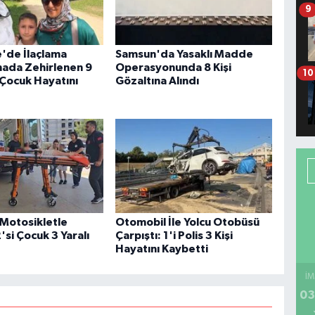
9
'de İlaçlama
Samsun'da Yasaklı Madde
inada Zehirlenen 9
Operasyonunda 8 Kişi
10
 Çocuk Hayatını
Gözaltına Alındı
Motosikletle
Otomobil İle Yolcu Otobüsü
2'si Çocuk 3 Yaralı
Çarpıştı: 1'i Polis 3 Kişi
Hayatını Kaybetti
İM
03