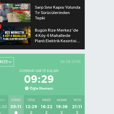
Sarp Sınır Kapısı Yolunda
Tır Sürücülerinden
Tepki
Bugün Rize Merkez'de
4 Köy 4 Mahallede
Planlı Elektrik Kesintisi
Yaşanacak
RİZE
06.08.2026
SONRAKI VAKTE KALAN
09:28
Öğle Namazı
SAK
GÜNEŞ
ÖĞLE
İKINDI
AKŞAM
YATSI
:30
05:11
12:29
16:22
19:36
21:11