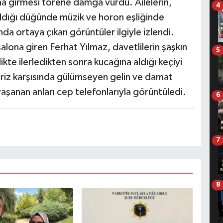
ona girmesi törene damga vurdu. Ailelerin,
4
tıldığı düğünde müzik ve horon eşliğinde
da ortaya çıkan görüntüler ilgiyle izlendi.
salona giren Ferhat Yılmaz, davetlilerin şaşkın
5
likte ilerledikten sonra kucağına aldığı keçiyi
priz karşısında gülümseyen gelin ve damat
aşanan anları cep telefonlarıyla görüntüledi.
6
7
8