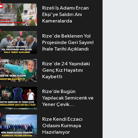
Rizeli İş Adamı Ercan
Ekşi'ye Saldırı Anı
Kameralarda
Rize'de Beklenen Yol
Projesinde Geri Sayım!
İhale Tarihi Açıklandı
Rize'de 24 Yaşındaki
Genç Kız Hayatını
Kaybetti
Rize’de Bugün
Yapılacak Semicenk ve
Yener Çevik
Konserlerinin Saatleri
Belli Oldu
Rize Kendi Eczacı
Odasını Kurmaya
Hazırlanıyor