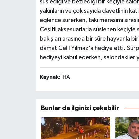
süslediği ve bezlediği bir keçiyle sal
yakınların ve çok sayıda davetlinin ka
eğlence sürerken, takı merasimi sırasın
Çeşitli aksesuarlarla süslenen keçiyle 
bakışları arasında bir süre hayvanla bir
damat Celil Yılmaz'a hediye etti. Sür
hediyeyi kabul ederken, salondakiler y
Kaynak:
İHA
Bunlar da ilginizi çekebilir