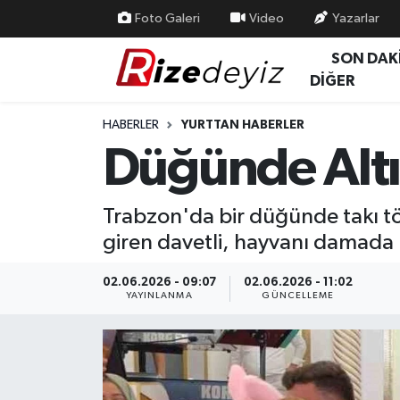
Foto Galeri
Video
Yazarlar
SON DAK
Spor
Rize Nöbetçi Eczaneler
DİĞER
Gündem
Rize Hava Durumu
HABERLER
YURTTAN HABERLER
Düğünde Altın
Yurttan Haberler
Rize Trafik Yoğunluk Haritası
Ekonomi
Süper Lig Puan Durumu ve Fikstür
Trabzon'da bir düğünde takı töre
giren davetli, hayvanı damada 
Teknoloji
Tüm Manşetler
02.06.2026 - 09:07
02.06.2026 - 11:02
Sağlık
Son Dakika Haberleri
YAYINLANMA
GÜNCELLEME
Haber Arşivi