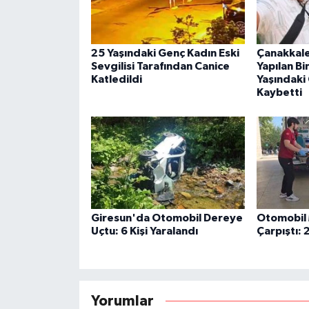
25 Yaşındaki Genç Kadın Eski
Çanakkale
Sevgilisi Tarafından Canice
Yapılan B
Katledildi
Yaşındaki
Kaybetti
Giresun'da Otomobil Dereye
Otomobil 
Uçtu: 6 Kişi Yaralandı
Çarpıştı: 
Yorumlar