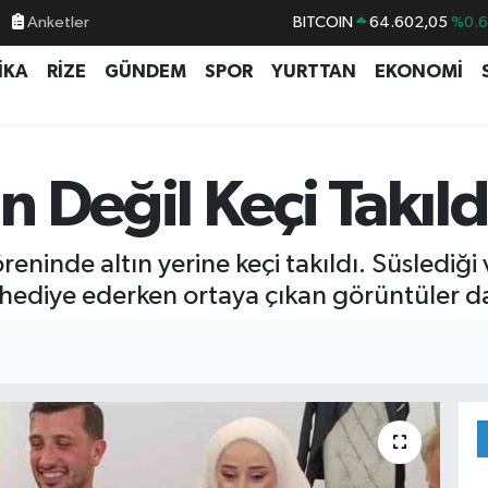
Anketler
BITCOIN
64.602,05
%0.
DOLAR
47,5986
%0.
İKA
RİZE
GÜNDEM
SPOR
YURTTAN
EKONOMİ
EURO
55,0700
%0
STERLİN
64,2438
%0.
GRAM ALTIN
6518.23
%0.
 Değil Keçi Takıld
BİST100
13.768
%4
ninde altın yerine keçi takıldı. Süslediği 
hediye ederken ortaya çıkan görüntüler d