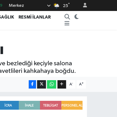
°
Merkez
69
25
06
SAĞLIK
RESMİ İLANLAR
.1
21
39
ı
8
ve bezlediği keçiyle salona
avetlileri kahkahaya boğdu.
-
+
A
A