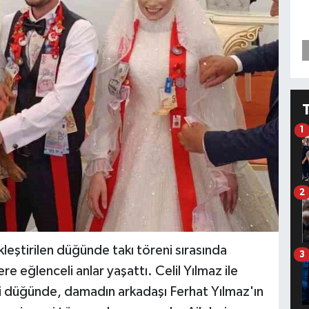
1
2
eştirilen düğünde takı töreni sırasında
3
e eğlenceli anlar yaşattı. Celil Yılmaz ile
iği düğünde, damadın arkadaşı Ferhat Yılmaz'ın