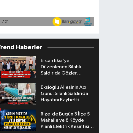
Trend Haberler
Ercan Ekşi'ye
Düzenlenen Silahlı
Saldırıda Gözler
Faillerde
Ekşioğlu Aİlesinin Acı
Günü: Silahlı Saldırıda
Hayatını Kaybetti
Rize'de Bugün 3 İlçe 5
Mahalle ve 8 Köyde
Planlı Elektrik Kesintisi
Yaşanacak