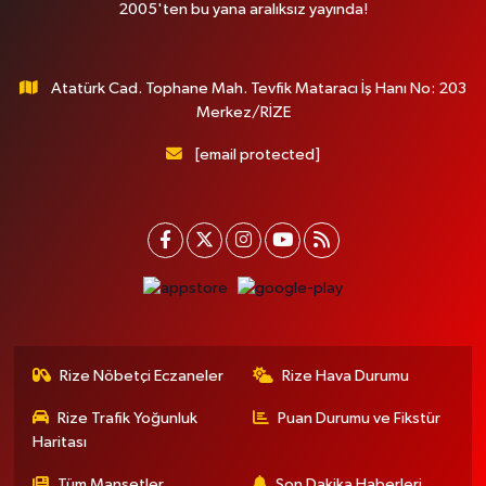
2005'ten bu yana aralıksız yayında!
Atatürk Cad. Tophane Mah. Tevfik Mataracı İş Hanı No: 203
Merkez/RİZE
[email protected]
Rize Nöbetçi Eczaneler
Rize Hava Durumu
Rize Trafik Yoğunluk
Puan Durumu ve Fikstür
Haritası
Tüm Manşetler
Son Dakika Haberleri