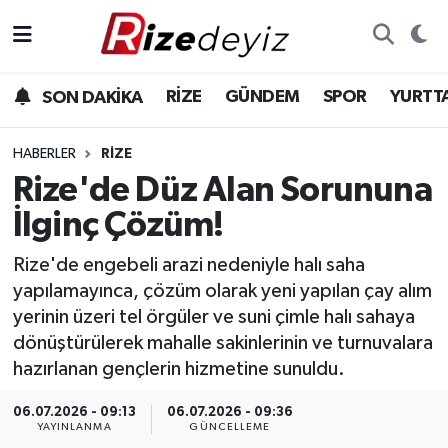
Spor
Rize Nöbetçi Eczaneler
RİZE
GÜNDEM
SPOR
YURTT
SON DAKİKA
Gündem
Rize Hava Durumu
HABERLER
RIZE
Yurttan Haberler
Rize Trafik Yoğunluk Haritası
Rize'de Düz Alan Sorununa
İlginç Çözüm!
Ekonomi
Süper Lig Puan Durumu ve Fikstür
Rize'de engebeli arazi nedeniyle halı saha
Teknoloji
Tüm Manşetler
yapılamayınca, çözüm olarak yeni yapılan çay alım
yerinin üzeri tel örgüler ve suni çimle halı sahaya
Sağlık
Son Dakika Haberleri
dönüştürülerek mahalle sakinlerinin ve turnuvalara
hazırlanan gençlerin hizmetine sunuldu.
Haber Arşivi
06.07.2026 - 09:13
06.07.2026 - 09:36
YAYINLANMA
GÜNCELLEME