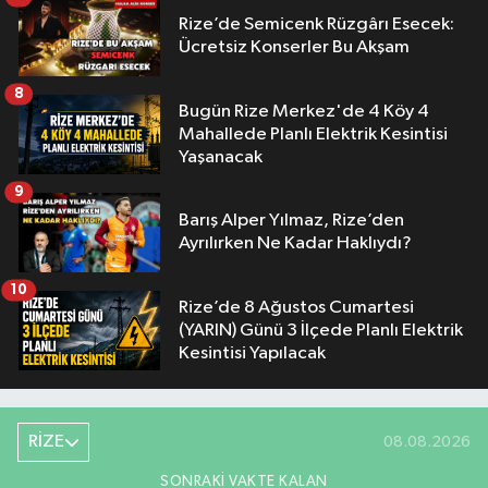
Rize’de Semicenk Rüzgârı Esecek:
Ücretsiz Konserler Bu Akşam
8
Bugün Rize Merkez'de 4 Köy 4
Mahallede Planlı Elektrik Kesintisi
Yaşanacak
9
Barış Alper Yılmaz, Rize’den
Ayrılırken Ne Kadar Haklıydı?
10
Rize’de 8 Ağustos Cumartesi
(YARIN) Günü 3 İlçede Planlı Elektrik
Kesintisi Yapılacak
RİZE
08.08.2026
SONRAKI VAKTE KALAN