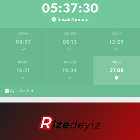
05:37:29
İmsak Namazı
İMSAK
GÜNEŞ
ÖĞLE
03:33
05:13
12:29
İKINDI
AKŞAM
YATSI
16:21
19:34
21:08
Aylık Vakitler