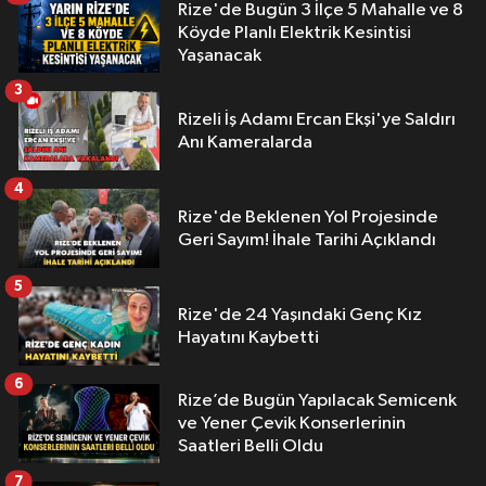
Rize'de Bugün 3 İlçe 5 Mahalle ve 8
Köyde Planlı Elektrik Kesintisi
Yaşanacak
3
Rizeli İş Adamı Ercan Ekşi'ye Saldırı
Anı Kameralarda
4
Rize'de Beklenen Yol Projesinde
Geri Sayım! İhale Tarihi Açıklandı
5
Rize'de 24 Yaşındaki Genç Kız
Hayatını Kaybetti
6
Rize’de Bugün Yapılacak Semicenk
ve Yener Çevik Konserlerinin
Saatleri Belli Oldu
7