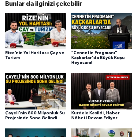
Bunlar da ilginizi çekebilir
Rize’nin Yol Haritası: Çay ve
"Cennetin Fragmanı"
Turizm
Kaçkarlar'da Büyük Koşu
Heyecanı!
Çayeli'nin 800 Milyonluk Su
Kurdele Kesildi, Haber
Projesinde Sona Gelindi
Nöbeti Devam Ediyor