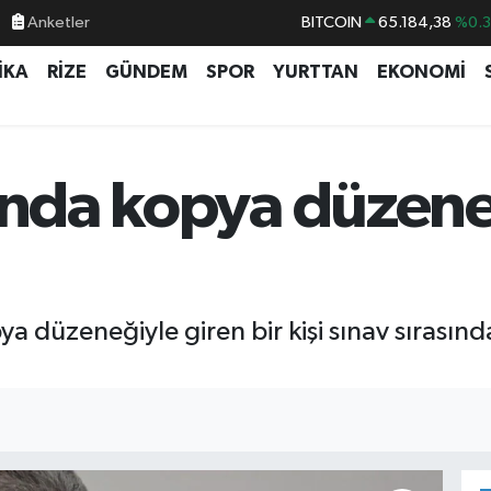
Anketler
BITCOIN
65.184,38
%0.3
DOLAR
47,7239
%0.0
İKA
RİZE
GÜNDEM
SPOR
YURTTAN
EKONOMİ
EURO
55,1823
%-0.0
STERLİN
64,4329
%-0.0
GRAM ALTIN
6664.02
%0.0
vında kopya düzen
BİST100
13.779
%-1
a düzeneğiyle giren bir kişi sınav sırasın