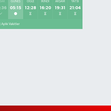
SAK
GÜNEŞ
ÖĞLE
İKINDI
AKŞAM
YATSI
:36
05:15
12:28
16:20
19:31
21:04
Aylık Vakitler