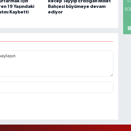
urtarmak İçin
Recep Tayyip Erdoğan Millet
İM
ren 19 Yaşındaki
Bahçesi büyümeye devam
03
tını Kaybetti
ediyor