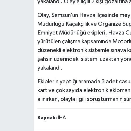
yakalandı. Olayla ilgili 2 kişi gözaltına a
Olay, Samsun’un Havza ilçesinde meyda
Müdürlüğü Kaçakçılık ve Organize Suç
Emniyet Müdürlüğü ekipleri, Havza Cu
yürütülen çalışma kapsamında Motorlu T
düzenekli elektronik sistemle sınava ka
şahsın üzerindeki sistemi uzaktan yöne
yakalandı.
Ekiplerin yaptığı aramada 3 adet casus 
kart ve çok sayıda elektronik ekipman 
alınırken, olayla ilgili soruşturmanın sü
Kaynak:
İHA