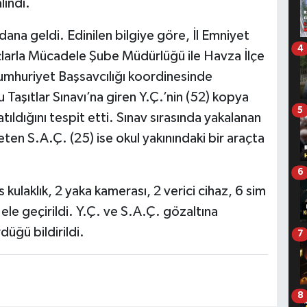
lındı.
na geldi. Edinilen bilgiye göre, İl Emniyet
4
larla Mücadele Şube Müdürlüğü ile Havza İlçe
mhuriyet Başsavcılığı koordinesinde
aşıtlar Sınavı’na giren Y.Ç.’nin (52) kopya
5
tıldığını tespit etti. Sınav sırasında yakalanan
ten S.A.Ç. (25) ise okul yakınındaki bir araçta
6
kulaklık, 2 yaka kamerası, 2 verici cihaz, 6 sim
ele geçirildi. Y.Ç. ve S.A.Ç. gözaltına
rdüğü bildirildi.
7
8