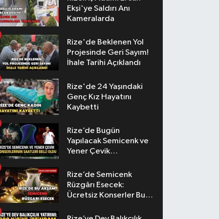
Ekşi'ye Saldırı Anı
Kameralarda
Rize'de Beklenen Yol
Projesinde Geri Sayım!
İhale Tarihi Açıklandı
Rize'de 24 Yaşındaki
Genç Kız Hayatını
Kaybetti
Rize’de Bugün
Yapılacak Semicenk ve
Yener Çevik
Konserlerinin Saatleri
Belli Oldu
Rize’de Semicenk
Rüzgârı Esecek:
Ücretsiz Konserler Bu
Akşam
Rize’ye Dev Balıkçılık