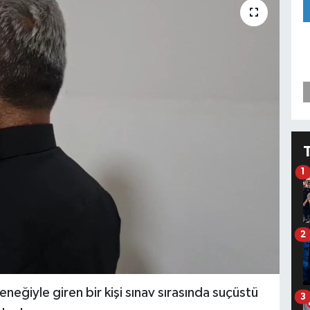
1
2
eğiyle giren bir kişi sınav sırasında suçüstü
3