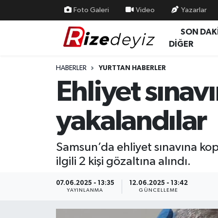
Foto Galeri
Video
Yazarlar
SON DAK
Spor
Rize Nöbetçi Eczaneler
DİĞER
Gündem
Rize Hava Durumu
HABERLER
YURTTAN HABERLER
Ehliyet sına
Yurttan Haberler
Rize Trafik Yoğunluk Haritası
yakalandılar
Ekonomi
Süper Lig Puan Durumu ve Fikstür
Teknoloji
Tüm Manşetler
Samsun’da ehliyet sınavına kopy
ilgili 2 kişi gözaltına alındı.
Sağlık
Son Dakika Haberleri
07.06.2025 - 13:35
12.06.2025 - 13:42
Haber Arşivi
YAYINLANMA
GÜNCELLEME