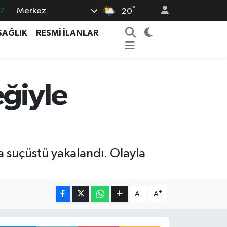
°
Merkez
7
20
1
SAĞLIK
RESMİ İLANLAR
6
2
5
eğiyle
4
da suçüstü yakalandı. Olayla
-
+
A
A