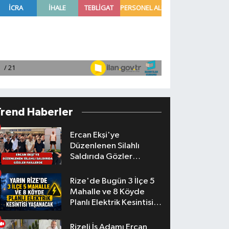
Trend Haberler
Ercan Ekşi'ye
Düzenlenen Silahlı
Saldırıda Gözler
Faillerde
Rize'de Bugün 3 İlçe 5
Mahalle ve 8 Köyde
Planlı Elektrik Kesintisi
Yaşanacak
Rizeli İş Adamı Ercan