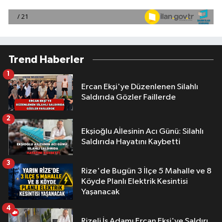
Trend Haberler
1
Ercan Ekşi'ye Düzenlenen Silahlı
Saldırıda Gözler Faillerde
2
Ekşioğlu Aİlesinin Acı Günü: Silahlı
Saldırıda Hayatını Kaybetti
3
Rize'de Bugün 3 İlçe 5 Mahalle ve 8
Köyde Planlı Elektrik Kesintisi
Yaşanacak
4
Rizeli İş Adamı Ercan Ekşi'ye Saldırı