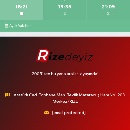
16:21
19:35
21:09
Aylık Vakitler
2005'ten bu yana aralıksız yayında!
Atatürk Cad. Tophane Mah. Tevfik Mataracı İş Hanı No: 203
Merkez/RİZE
[email protected]