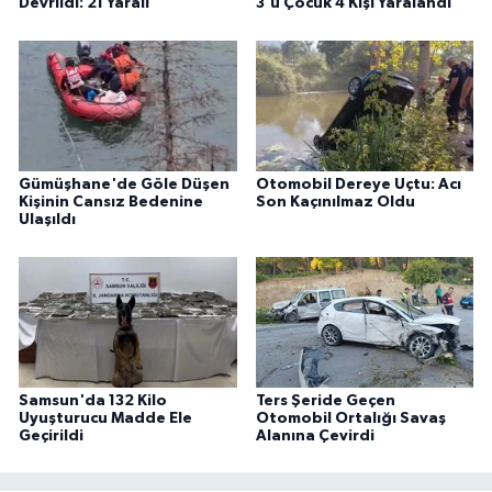
Devrildi: 21 Yaralı
3'ü Çocuk 4 Kişi Yaralandı
Gümüşhane'de Göle Düşen
Otomobil Dereye Uçtu: Acı
Kişinin Cansız Bedenine
Son Kaçınılmaz Oldu
Ulaşıldı
Samsun'da 132 Kilo
Ters Şeride Geçen
Uyuşturucu Madde Ele
Otomobil Ortalığı Savaş
Geçirildi
Alanına Çevirdi