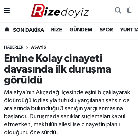
Spor
Rize Nöbetçi Eczaneler
RİZE
GÜNDEM
SPOR
YURTT
SON DAKİKA
Gündem
Rize Hava Durumu
HABERLER
ASAYIŞ
Yurttan Haberler
Rize Trafik Yoğunluk Haritası
Emine Kolay cinayeti
davasında ilk duruşma
Ekonomi
Süper Lig Puan Durumu ve Fikstür
görüldü
Teknoloji
Tüm Manşetler
Malatya'nın Akçadağ ilçesinde eşini bıçaklayarak
öldürdüğü iddiasıyla tutuklu yargılanan şahsın da
Sağlık
Son Dakika Haberleri
aralarında bulunduğu 3 sanığın yargılanmasına
başlandı. Duruşmada sanıklar suçlamaları kabul
Haber Arşivi
etmezken, maktulün ailesi ise cinayetin planlı
olduğunu öne sürdü.