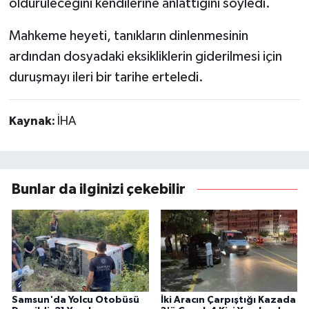
öldürüleceğini kendilerine anlattığını söyledi.
Mahkeme heyeti, tanıkların dinlenmesinin
ardından dosyadaki eksikliklerin giderilmesi için
duruşmayı ileri bir tarihe erteledi.
Kaynak:
İHA
Bunlar da ilginizi çekebilir
Samsun'da Yolcu Otobüsü
İki Aracın Çarpıştığı Kazada