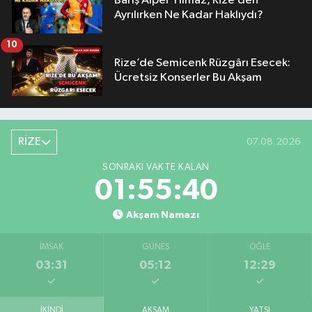
Barış Alper Yılmaz, Rize’den
Ayrılırken Ne Kadar Haklıydı?
10
Rize’de Semicenk Rüzgârı Esecek:
Ücretsiz Konserler Bu Akşam
RİZE
07.08.2026
SONRAKI VAKTE KALAN
01:55:40
Akşam Namazı
İMSAK
GÜNEŞ
ÖĞLE
03:31
05:12
12:29
İKINDI
AKŞAM
YATSI