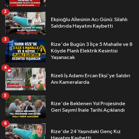
2
Ekşioğlu Aİlesinin Acı Günü: Silahlı
Saldırıda Hayatını Kaybetti
3
Rize'de Bugün 3 İlçe 5 Mahalle ve 8
Köyde Planlı Elektrik Kesintisi
Yaşanacak
4
Rizeli İş Adamı Ercan Ekşi'ye Saldırı
Anı Kameralarda
5
Rize'de Beklenen Yol Projesinde
Geri Sayım! İhale Tarihi Açıklandı
6
Rize'de 24 Yaşındaki Genç Kız
Hayatını Kaybetti