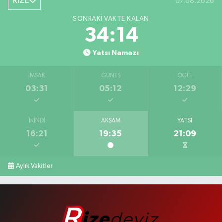
RİZE
07.08.2026
SONRAKI VAKTE KALAN
34:13
Yatsı Namazı
İMSAK
GÜNEŞ
ÖĞLE
03:31
05:12
12:29
İKINDI
AKŞAM
YATSI
16:21
19:35
21:09
Aylık Vakitler