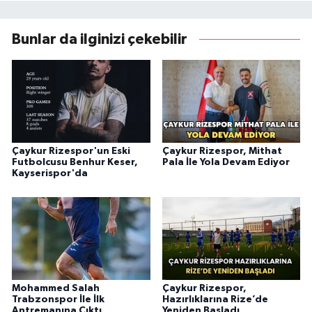
Bunlar da ilginizi çekebilir
Çaykur Rizespor'un Eski
Çaykur Rizespor, Mithat
Futbolcusu Benhur Keser,
Pala İle Yola Devam Ediyor
Kayserispor'da
Mohammed Salah
Çaykur Rizespor,
Trabzonspor İle İlk
Hazırlıklarına Rize’de
Antremanına Çıktı
Yeniden Başladı