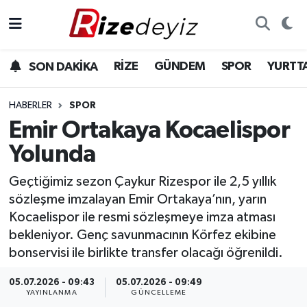
Spor
Rize Nöbetçi Eczaneler
RİZE
GÜNDEM
SPOR
YURTT
SON DAKİKA
Gündem
Rize Hava Durumu
HABERLER
SPOR
Yurttan Haberler
Rize Trafik Yoğunluk Haritası
Emir Ortakaya Kocaelispor
Yolunda
Ekonomi
Süper Lig Puan Durumu ve Fikstür
Geçtiğimiz sezon Çaykur Rizespor ile 2,5 yıllık
Teknoloji
Tüm Manşetler
sözleşme imzalayan Emir Ortakaya’nın, yarın
Kocaelispor ile resmi sözleşmeye imza atması
Sağlık
Son Dakika Haberleri
bekleniyor. Genç savunmacının Körfez ekibine
bonservisi ile birlikte transfer olacağı öğrenildi.
Haber Arşivi
05.07.2026 - 09:43
05.07.2026 - 09:49
YAYINLANMA
GÜNCELLEME