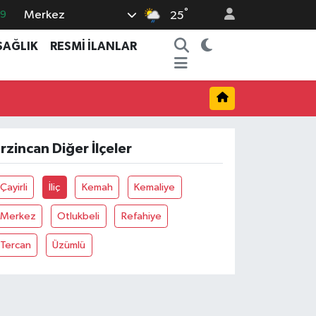
°
Merkez
69
25
06
SAĞLIK
RESMİ İLANLAR
.1
21
32
8
rzincan Diğer İlçeler
Çayirli
İliç
Kemah
Kemaliye
Merkez
Otlukbeli
Refahiye
Tercan
Üzümlü