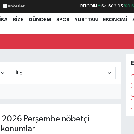
Anketler
BITCOIN
64.602,05
%0.
DOLAR
47,5986
%0.
İKA
RİZE
GÜNDEM
SPOR
YURTTAN
EKONOMİ
EURO
55,0700
%0
STERLİN
64,2438
%0.
GRAM ALTIN
6513.94
%0.
BİST100
13.768
%4
E
 2026 Perşembe nöbetçi
 konumları