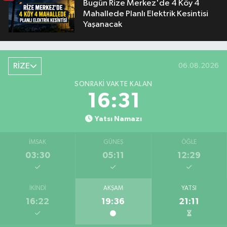
Bugün Rize Merkez'de 4 Köy 4
Mahallede Planlı Elektrik Kesintisi
Yaşanacak
RİZE
06.08.2026
SONRAKI VAKTE KALAN
16:30
Yatsı Namazı
İMSAK
GÜNEŞ
ÖĞLE
03:30
05:11
12:29
İKINDI
AKŞAM
YATSI
16:22
19:36
21:11