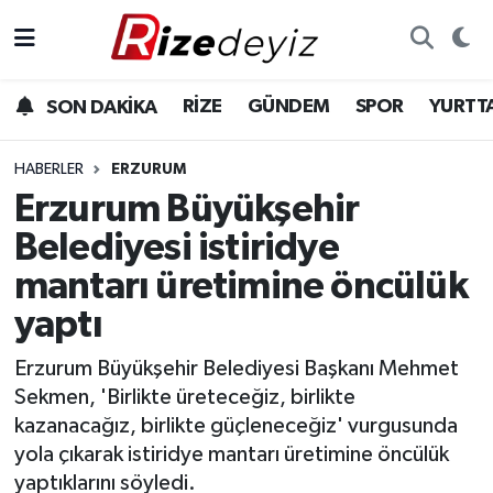
Spor
Rize Nöbetçi Eczaneler
RİZE
GÜNDEM
SPOR
YURTT
SON DAKİKA
Gündem
Rize Hava Durumu
HABERLER
ERZURUM
Yurttan Haberler
Rize Trafik Yoğunluk Haritası
Erzurum Büyükşehir
Belediyesi istiridye
Ekonomi
Süper Lig Puan Durumu ve Fikstür
mantarı üretimine öncülük
Teknoloji
Tüm Manşetler
yaptı
Sağlık
Son Dakika Haberleri
Erzurum Büyükşehir Belediyesi Başkanı Mehmet
Sekmen, 'Birlikte üreteceğiz, birlikte
Haber Arşivi
kazanacağız, birlikte güçleneceğiz' vurgusunda
yola çıkarak istiridye mantarı üretimine öncülük
yaptıklarını söyledi.