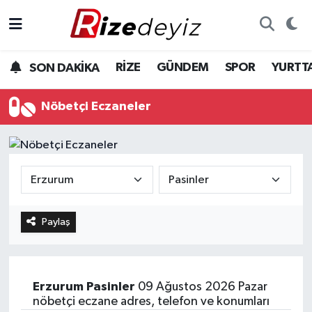
Spor
Rize Nöbetçi Eczaneler
RİZE
GÜNDEM
SPOR
YURTT
SON DAKİKA
Gündem
Rize Hava Durumu
Nöbetçi Eczaneler
Yurttan Haberler
Rize Trafik Yoğunluk Haritası
Ekonomi
Süper Lig Puan Durumu ve Fikstür
Teknoloji
Tüm Manşetler
Paylaş
Sağlık
Son Dakika Haberleri
Haber Arşivi
Erzurum
Pasinler
09 Ağustos 2026 Pazar
nöbetçi eczane adres, telefon ve konumları