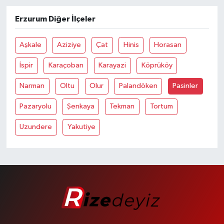
Erzurum Diğer İlçeler
Aşkale
Aziziye
Çat
Hinis
Horasan
İspir
Karaçoban
Karayazi
Köprüköy
Narman
Oltu
Olur
Palandöken
Pasinler
Pazaryolu
Şenkaya
Tekman
Tortum
Uzundere
Yakutiye