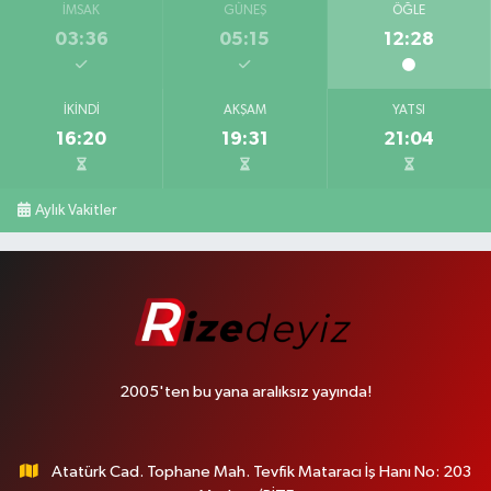
İMSAK
GÜNEŞ
ÖĞLE
03:36
05:15
12:28
İKINDI
AKŞAM
YATSI
16:20
19:31
21:04
Aylık Vakitler
2005'ten bu yana aralıksız yayında!
Atatürk Cad. Tophane Mah. Tevfik Mataracı İş Hanı No: 203