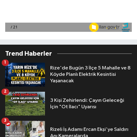
Trend Haberler
1
Rize'de Bugün 3 İlçe 5 Mahalle ve 8
Köyde Planlı Elektrik Kesintisi
Yaşanacak
2
3 Kişi Zehirlendi: Çayın Geleceği
İçin "Ot İlacı" Uyarısı
3
Rizeli İş Adamı Ercan Ekşi'ye Saldırı
Anı Kameralarda