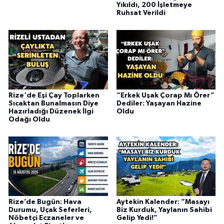
Yıkıldı, 200 İşletmeye
Ruhsat Verildi
Rize'de Eşi Çay Toplarken
“Erkek Uşak Çorap Mı Örer”
Sıcaktan Bunalmasın Diye
Dediler: Yaşayan Hazine
Hazırladığı Düzenek İlgi
Oldu
Odağı Oldu
Rize’de Bugün: Hava
Aytekin Kalender: “Masayı
Durumu, Uçak Seferleri,
Biz Kurduk, Yaylanın Sahibi
Nöbetçi Eczaneler ve
Gelip Yedi!”