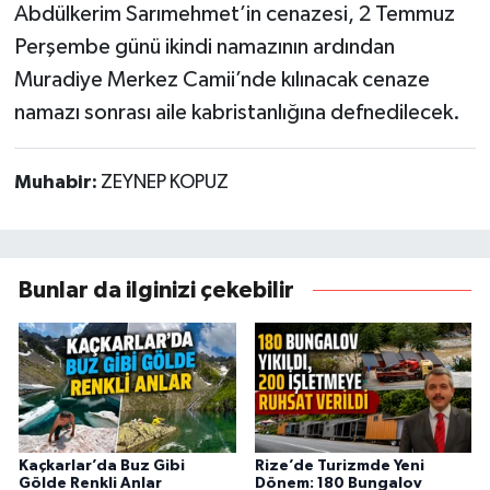
Abdülkerim Sarımehmet’in cenazesi, 2 Temmuz
Perşembe günü ikindi namazının ardından
Muradiye Merkez Camii’nde kılınacak cenaze
namazı sonrası aile kabristanlığına defnedilecek.
Muhabir:
ZEYNEP KOPUZ
Bunlar da ilginizi çekebilir
Kaçkarlar’da Buz Gibi
Rize’de Turizmde Yeni
Gölde Renkli Anlar
Dönem: 180 Bungalov