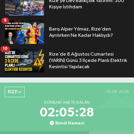
Rize’ye Dev Balıkçılık Yatırımı: 300
Kişiye İstihdam
9
Barış Alper Yılmaz, Rize’den
Ayrılırken Ne Kadar Haklıydı?
10
Rize’de 8 Ağustos Cumartesi
(YARIN) Günü 3 İlçede Planlı Elektrik
Kesintisi Yapılacak
RİZE
10.08.2026
SONRAKI VAKTE KALAN
02:05:27
İkindi Namazı