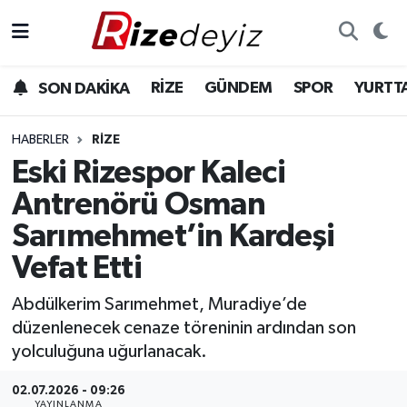
Spor
Rize Nöbetçi Eczaneler
RİZE
GÜNDEM
SPOR
YURTT
SON DAKİKA
Gündem
Rize Hava Durumu
HABERLER
RIZE
Yurttan Haberler
Rize Namaz Vakitleri
Eski Rizespor Kaleci
Antrenörü Osman
Ekonomi
Rize Trafik Yoğunluk Haritası
Sarımehmet’in Kardeşi
Teknoloji
Süper Lig Puan Durumu ve Fikstür
Vefat Etti
Sağlık
Tüm Manşetler
Abdülkerim Sarımehmet, Muradiye’de
düzenlenecek cenaze töreninin ardından son
Son Dakika Haberleri
yolculuğuna uğurlanacak.
02.07.2026 - 09:26
Haber Arşivi
YAYINLANMA