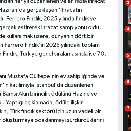
fından her yıl düzenlenen ve en fazla ihracat
3
6 Haziran'da gerçekleşen 'İhracatın
. Ferrero Fındık, 2025 yılında fındık ve
gerçekleştirerek ihracat şampiyonu oldu.
4
de kullanılmak üzere, dünyanın dört bir
an Ferrero Fındık'ın 2025 yılındaki toplam
o Fındık, Türkiye genel sıralamasında ise 70.
5
kanı Mustafa Gültepe'nin ev sahipliğinde ve
6
n katılımıyla İstanbul'da düzenlenen
Bamsı Akın birincilik ödülünü Hazine ve
 Yaptığı açıklamada, ödüle ilişkin
7
n, Türk fındık sektörü için uzun vadeli bir
er oluşturmaya odaklanmayı sürdürdüklerini