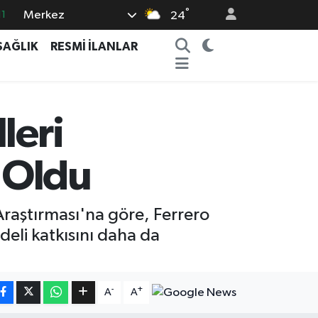
11
°
Merkez
24
8
SAĞLIK
RESMİ İLANLAR
2
8
3
leri
4
 Oldu
 Araştırması'na göre, Ferrero
deli katkısını daha da
-
+
A
A