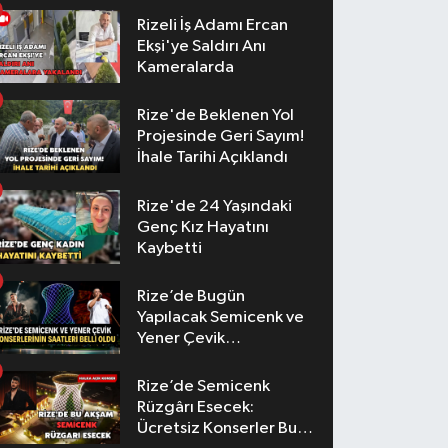
Rizeli İş Adamı Ercan
Ekşi'ye Saldırı Anı
Kameralarda
Rize'de Beklenen Yol
Projesinde Geri Sayım!
İhale Tarihi Açıklandı
Rize'de 24 Yaşındaki
Genç Kız Hayatını
Kaybetti
Rize’de Bugün
Yapılacak Semicenk ve
Yener Çevik
Konserlerinin Saatleri
Belli Oldu
Rize’de Semicenk
Rüzgârı Esecek:
Ücretsiz Konserler Bu