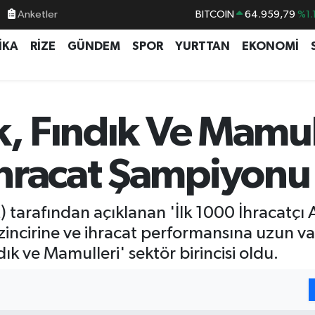
BITCOIN
64.959,79
%1.
Anketler
DOLAR
47,7436
%0.1
İKA
RİZE
GÜNDEM
SPOR
YURTTAN
EKONOMİ
EURO
55,2510
%0.3
STERLİN
64,4811
%0.3
GRAM ALTIN
6660.55
%0.0
k, Fındık Ve Mamul
BİST100
13.779
%-1
hracat Şampiyonu
M) tarafından açıklanan 'İlk 1000 İhracatçı
 zincirine ve ihracat performansına uzun va
ık ve Mamulleri' sektör birincisi oldu.