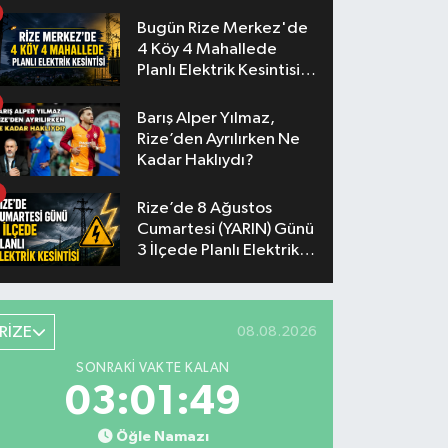
Akşam
Bugün Rize Merkez'de
4 Köy 4 Mahallede
Planlı Elektrik Kesintisi
Yaşanacak
Barış Alper Yılmaz,
Rize’den Ayrılırken Ne
Kadar Haklıydı?
Rize’de 8 Ağustos
Cumartesi (YARIN) Günü
3 İlçede Planlı Elektrik
Kesintisi Yapılacak
RİZE
08.08.2026
SONRAKI VAKTE KALAN
03:01:48
Öğle Namazı