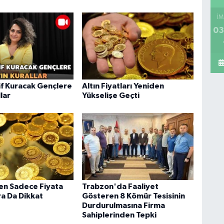
İM
03
f Kuracak Gençlere
Altın Fiyatları Yeniden
llar
Yükselişe Geçti
ken Sadece Fiyata
Trabzon'da Faaliyet
ra Da Dikkat
Gösteren 8 Kömür Tesisinin
Durdurulmasına Firma
Sahiplerinden Tepki