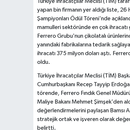
Türkiye İhracatçılar Meclisi (TİM) tara
yapan bin firmanın yer aldığı liste, 2
Şampiyonları Ödül Töreni'nde açıklandı
mamulleri sektöründe en çok ihracatı 
Ferrero Grubu'nun çikolatalı ürünlerin
yanındaki fabrikalarına tedarik sağlay
ihracatı 375 milyon doları aştı. Ferrer
oldu.
Türkiye İhracatçılar Meclisi (TİM) Baş
Cumhurbaşkanı Recep Tayyip Erdoğan'ı
törende, Ferrero Fındık Genel Müdürü 
Maliye Bakanı Mehmet Şimşek'den aldı.
değerlendirmelerini paylaşan Bamsı Akı
stratejik ortak ve işveren olarak değ
belirtti.