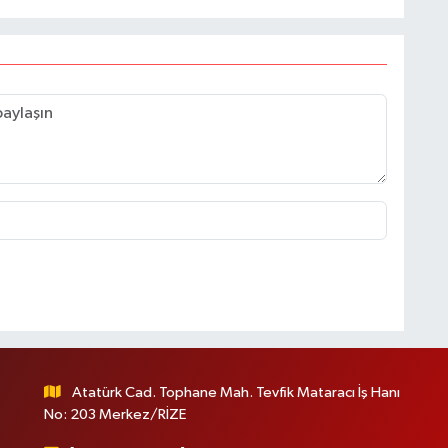
Atatürk Cad. Tophane Mah. Tevfik Mataracı İş Hanı
No: 203 Merkez/RİZE