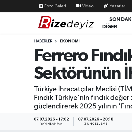
Foto Galeri
Video
Yazarlar
SON DAK
Spor
Rize Nöbetçi Eczaneler
DİĞER
Gündem
Rize Hava Durumu
HABERLER
EKONOMI
Ferrero Fındı
Yurttan Haberler
Rize Trafik Yoğunluk Haritası
Sektörünün İ
Ekonomi
Süper Lig Puan Durumu ve Fikstür
Teknoloji
Tüm Manşetler
Türkiye İhracatçılar Meclisi (Tİ
Fındık Türkiye'nin fındık değer
Sağlık
Son Dakika Haberleri
güçlendirerek 2025 yılının 'Fınd
Haber Arşivi
07.07.2026 - 17:02
07.07.2026 - 20:18
YAYINLANMA
GÜNCELLEME