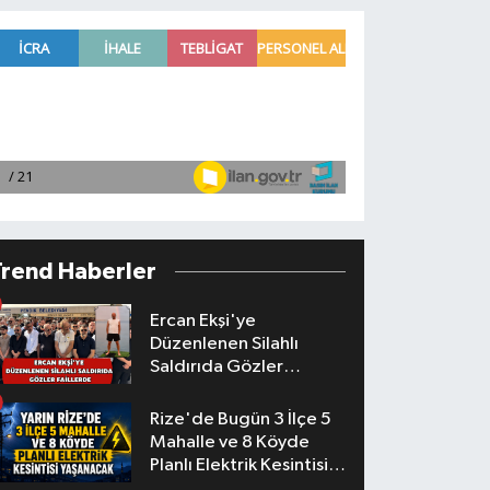
Trend Haberler
Ercan Ekşi'ye
Düzenlenen Silahlı
Saldırıda Gözler
Faillerde
Rize'de Bugün 3 İlçe 5
Mahalle ve 8 Köyde
Planlı Elektrik Kesintisi
Yaşanacak