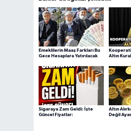
Emeklilerin Maaş Farkları Bu
Kooperati
Gece Hesaplara Yatırılacak
Altın Kura
Sigaraya Zam Geldi: İşte
Altın Alır
Güncel Fiyatlar:
Değil Aya