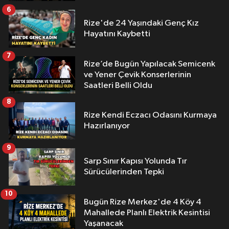
6
Rize'de 24 Yaşındaki Genç Kız
Hayatını Kaybetti
7
Rize’de Bugün Yapılacak Semicenk
ve Yener Çevik Konserlerinin
Saatleri Belli Oldu
8
Rize Kendi Eczacı Odasını Kurmaya
Hazırlanıyor
9
Sarp Sınır Kapısı Yolunda Tır
Sürücülerinden Tepki
10
Bugün Rize Merkez'de 4 Köy 4
Mahallede Planlı Elektrik Kesintisi
Yaşanacak