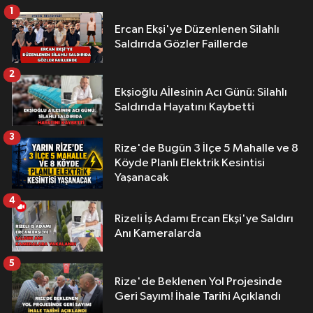
1
Ercan Ekşi'ye Düzenlenen Silahlı
Saldırıda Gözler Faillerde
2
Ekşioğlu Aİlesinin Acı Günü: Silahlı
Saldırıda Hayatını Kaybetti
3
Rize'de Bugün 3 İlçe 5 Mahalle ve 8
Köyde Planlı Elektrik Kesintisi
Yaşanacak
4
Rizeli İş Adamı Ercan Ekşi'ye Saldırı
Anı Kameralarda
5
Rize'de Beklenen Yol Projesinde
Geri Sayım! İhale Tarihi Açıklandı