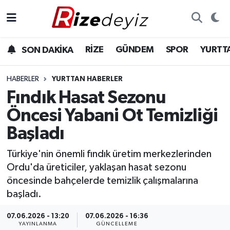
Spor
Rize Nöbetçi Eczaneler
RİZE
GÜNDEM
SPOR
YURTT
SON DAKİKA
Gündem
Rize Hava Durumu
HABERLER
YURTTAN HABERLER
Yurttan Haberler
Rize Trafik Yoğunluk Haritası
Fındık Hasat Sezonu
Öncesi Yabani Ot Temizliği
Ekonomi
Süper Lig Puan Durumu ve Fikstür
Başladı
Teknoloji
Tüm Manşetler
Türkiye'nin önemli fındık üretim merkezlerinden
Ordu'da üreticiler, yaklaşan hasat sezonu
Sağlık
Son Dakika Haberleri
öncesinde bahçelerde temizlik çalışmalarına
başladı.
Haber Arşivi
07.06.2026 - 13:20
07.06.2026 - 16:36
YAYINLANMA
GÜNCELLEME