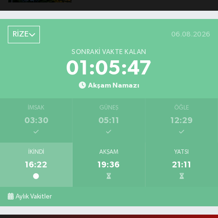
RİZE
06.08.2026
SONRAKI VAKTE KALAN
01:05:46
Akşam Namazı
İMSAK
GÜNEŞ
ÖĞLE
03:30
05:11
12:29
İKINDI
AKŞAM
YATSI
16:22
19:36
21:11
Aylık Vakitler